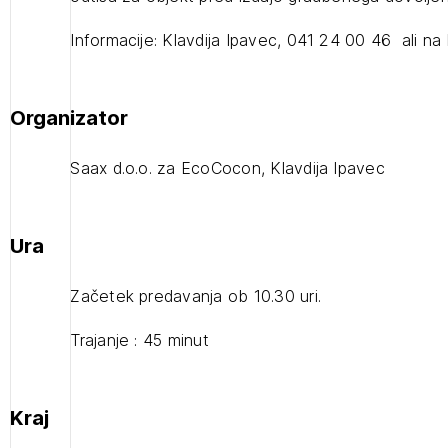
projek
Informacije: Klavdija Ipavec, 041 24 00 46 ali na 
Stroko
Organizator
Za inv
Saax d.o.o. za EcoCocon, Klavdija Ipavec
Občins
Ura
urbani
Začetek predavanja ob 10.30 uri.
Trajanje : 45 minut
Kraj