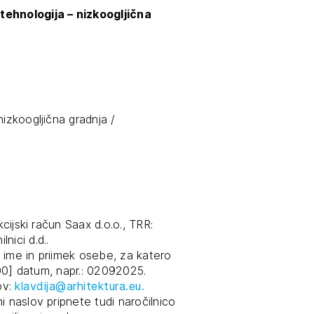
tehnologija – nizkoogljična
izkoogljična gradnja /
kcijski račun Saax d.o.o., TRR:
nici d.d..
JTE SE
 ime in priimek osebe, za katero
 [00] datum, napr.: 02092025.
lov:
klavdija@arhitektura.eu.
i naslov pripnete tudi naročilnico
ESLO