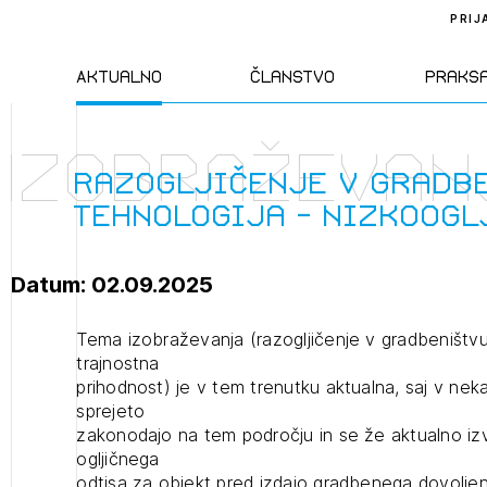
PRIJ
Aktualno
Članstvo
Praks
Izobraževan
Novice
Člani ZAPS
Standa
Razogljičenje v gradbe
tehnologija - nizkoogl
Natečaji
Kandidati za
Pravil
člane
Datum: 02.09.2025
Izobraževanja
Zakon
Kandidati za
Tema izobraževanja (razogljičenje v gradbeništvu
izpit
trajnostna
Dogodki
Opravl
prihodnost) je v tem trenutku aktualna, saj v nek
dejavn
sprejeto
zakonodajo na tem področju in se že aktualno izv
Sklepa
ogljičnega
odtisa za objekt pred izdajo gradbenega dovoljen