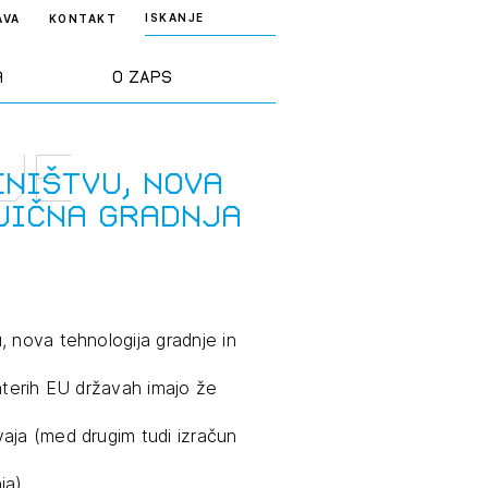
ISKANJE
AVA
KONTAKT
a
O ZAPS
je
rd ZAPS
Predstavitev
ništvu, nova
jična gradnja
a stroke
Ekipa
odaja
Zlati svinčnik
, nova tehnologija gradnje in
janje
Projekti
aterih EU državah imajo že
osti
Knjižnica
aja (med drugim tudi izračun
nje poslov
dokumentov
ja).