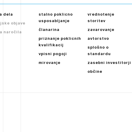
a dela
stalno poklicno
vrednotenje
usposabljanje
storitev
jske objave
članarina
zavarovanje
a naročila
priznanje poklicnih
avtorstvo
kvalifikacij
splošno o
vpisni pogoji
standardu
mirovanje
zasebni investitorji
občine