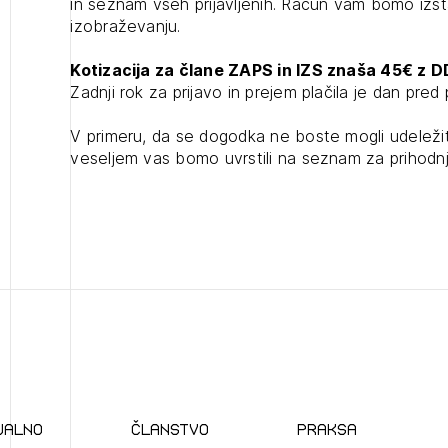
in seznam vseh prijavljenih. Račun vam bomo izst
Tedenski novičnik javnih naročil
JAVITE SE
REGISTRIRAJT
izobraževanju.
Dnevne medijske objave
Kotizacija za člane ZAPS in IZS znaša 45€ z D
NAPREJ
Plačnik je podjetje
Zadnji rok za prijavo in prejem plačila je dan pre
V primeru, da se dogodka ne boste mogli udeležit
veseljem vas bomo uvrstili na seznam za prihodn
JAVITE SE
ualno
članstvo
praksa