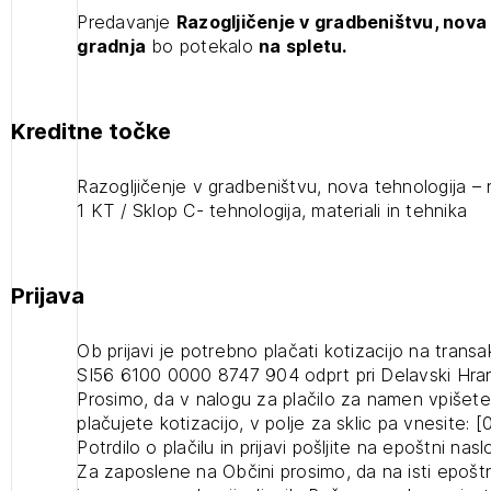
Predavanje
Razogljičenje v gradbeništvu, nova 
gradnja
bo potekalo
na spletu.
1
ijava
Kreditne točke
Razogljičenje v gradbeništvu, nova
2
Razogljičenje v gradbeništvu, nova tehnologija – n
tehnologija - nizkoogljična gradnja
ijava na novičnik
1 KT / Sklop C- tehnologija, materiali in tehnika
(prostih mest - 0)
1
nite na tekočem z novicami in se naročite na Novičnike.
zdravljeni
Izbrana vsebina je namenjena le ZAPS registriranim
čite svojo izbiro.
Prijava
uporabnikom. Da lahko do nje dostopate, se je
čnike vam bomo pošiljali na vaš elektronski naslov.
potrebno prijaviti.
avite se s svojim ZAPS uporabniškim imenom in geslom.
Ob prijavi je potrebno plačati kotizacijo na transa
SI56 6100 0000 8747 904 odprt pri Delavski Hranil
PRIJAVITE SE
REGISTRIRA
Mesečni novičnik
Prosimo, da v nalogu za plačilo za namen vpišete
plačujete kotizacijo, v polje za sklic pa vnesite:
Novičnik izobraževanj
Potrdilo o plačilu in prijavi pošljite na epoštni nas
Novičnik natečajev
Za zaposlene na Občini prosimo, da na isti epoštn
POZABLJENO G