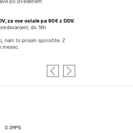
avili po izvedenem
E SE
DV, za vse ostale pa 90€ z DDV.
d predavanjem, do 16h.
i, nam to prosim sporočite. Z
ji mesec.
O zaps