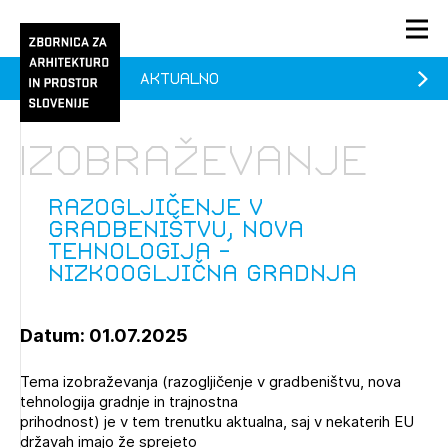
Aktualno
PRIJAVA
KONTAKT
Izobraževanje
1/1
1/1
1/2
Aktualno
Pozdravljeni
prijava
Prijava na novičnik
Razogljičenje v
gradbeništvu, nova
Članstvo
tehnologija -
nizkoogljična gradnja
Prijavite se s svojim ZAPS uporabniškim imenom in geslom.
Ostanite na tekočem z novicami in se naročite na
Razogljičenje v gradbeništvu, nova tehnologija -
Praksa
Novičnike. Označite svojo izbiro.
nizkoogljična gradnja (prostih mest - 0)
Novičnike vam bomo pošiljali na vaš elektronski naslov.
O ZAPS
Datum: 01.07.2025
Tema izobraževanja (razogljičenje v gradbeništvu, nova
Mesečni novičnik
tehnologija gradnje in trajnostna
prihodnost) je v tem trenutku aktualna, saj v nekaterih EU
Novičnik izobraževanj
državah imajo že sprejeto
PRIJAVITE SE