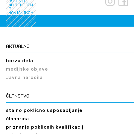
ostanite
PRIJAVITE SE
REGISTRIRAJTE SE
na tekočem
z
novičnikom
aktualno
borza dela
medijske objave
Javna naročila
članstvo
stalno poklicno usposabljanje
članarina
priznanje poklicnih kvalifikacij