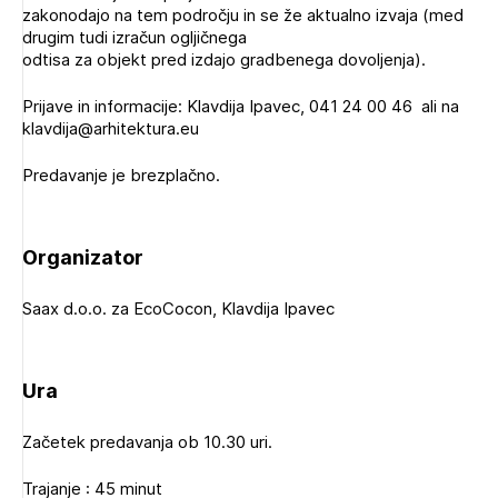
zakonodajo na tem področju in se že aktualno izvaja (med
Novičnik natečajev
drugim tudi izračun ogljičnega
Tedenski novičnik javnih naročil
odtisa za objekt pred izdajo gradbenega dovoljenja).
Dnevne medijske objave
POZABLJENO GESLO
Prijave in informacije: Klavdija Ipavec, 041 24 00 46 ali na
klavdija@arhitektura.eu
REGISTRIRAJTE SE
Predavanje je brezplačno.
NAPREJ
Plačnik je podjetje
Organizator
Saax d.o.o. za EcoCocon, Klavdija Ipavec
PRIJAVITE SE
Ura
Začetek predavanja ob 10.30 uri.
Trajanje : 45 minut