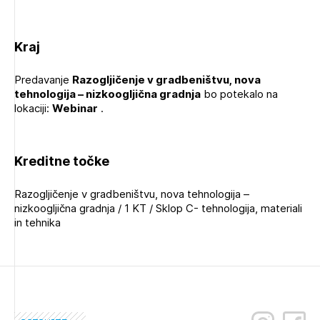
Kraj
Predavanje
Razogljičenje v gradbeništvu, nova
tehnologija – nizkoogljična gradnja
bo potekalo na
lokaciji:
Webinar
.
Kreditne točke
Razogljičenje v gradbeništvu, nova tehnologija –
nizkoogljična gradnja / 1 KT / Sklop C- tehnologija, materiali
in tehnika
Izbrana vsebina je namenjena le ZAPS
registriranim uporabnikom. Da lahko do nje
dostopate, se je potrebno prijaviti.