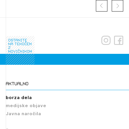
ostanite
na tekočem
z
novičnikom
Izbrana vsebina je namenjena le ZAPS
registriranim uporabnikom. Da lahko do nje
dostopate, se je potrebno prijaviti.
aktualno
PRIJAVITE SE
REGISTRIRAJTE SE
borza dela
medijske objave
Javna naročila