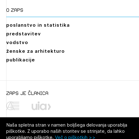
O zaps
poslanstvo in statistika
predstavitev
vodstvo
ženske za arhitekturo
publikacije
zaps je članica
Naša spletna stran v namen boljšega delovanja uporablja
piškotke. Z uporabo naših storitev se strinjate, da lahko
uporabljamo piškotke.
Več o piškotkih >>