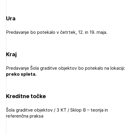
Novičnik natečajev
Tedenski novičnik javnih naročil
Ura
Dnevne medijske objave
POZABLJENO GESLO
Predavanje bo potekalo v četrtek, 12. in 19. maja.
REGISTRIRAJTE SE
Kraj
Plačnik je podjetje
NAPREJ
Predavanje Šola graditve objektov bo potekalo na lokaciji:
preko spleta.
PRIJAVITE SE
Kreditne točke
Šola graditve objektov / 3 KT / Sklop B – teorija in
referenčna praksa