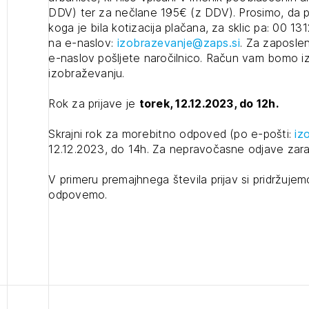
JAVITE SE
DDV) ter za nečlane 195€ (z DDV). Prosimo, da pr
koga je bila kotizacija plačana, za sklic pa: 00 131
na e-naslov:
izobrazevanje@zaps.si
. Za zaposlen
e-naslov pošljete naročilnico. Račun vam bomo i
izobraževanju.
Rok za prijave je
torek, 12.12.2023, do 12h.
Skrajni rok za morebitno odpoved (po e-pošti:
iz
12.12.2023, do 14h. Za nepravočasne odjave zara
V primeru premajhnega števila prijav si pridržuje
odpovemo.