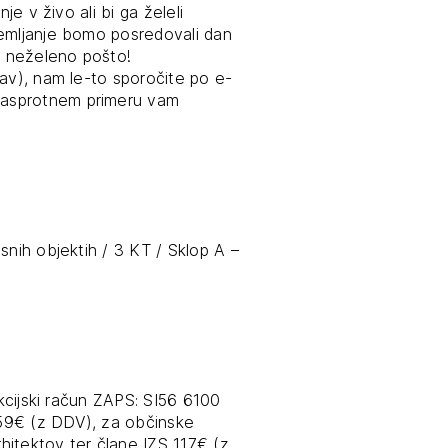
je v živo ali bi ga želeli
remljanje bomo posredovali dan
di neželeno pošto!
jav), nam le-to sporočite po e-
nasprotnem primeru vam
JTE SE
snih objektih / 3 KT / Sklop A –
ESLO
E SE
akcijski račun ZAPS: SI56 6100
59€ (z DDV), za občinske
rhitektov ter člane IZS 117€ (z