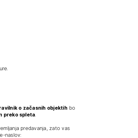
ure.
avilnik o začasnih objektih
bo
n preko spleta
.
remljanja predavanja, zato vas
e-naslov: