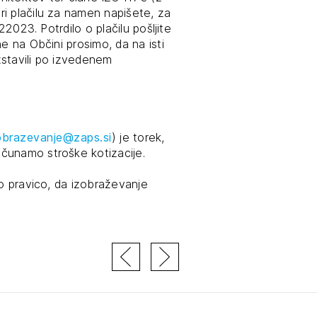
i plačilu za namen napišete, za
22023. Potrdilo o plačilu pošljite
e na Občini prosimo, da na isti
zstavili po izvedenem
obrazevanje@zaps.si
) je torek,
čunamo stroške kotizacije.
mo pravico, da izobraževanje