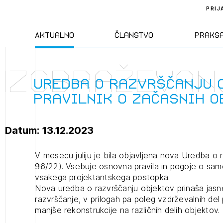
PRIJ
Aktualno
Članstvo
Praks
Izobraževan
Novice
Člani ZAPS
Standa
Uredba o razvrščanju 
Pravilnik o začasnih o
Natečaji
Kandidati za
Pravil
člane
Datum: 13.12.2023
Izobraževanja
Zakon
Kandidati za
V mesecu juliju je bila objavljena nova Uredba o r
izpit
96/22). Vsebuje osnovna pravila in pogoje o samo
Dogodki
Opravl
vsakega projektantskega postopka.
dejavn
Nova uredba o razvrščanju objektov prinaša jasnejš
razvrščanje, v prilogah pa poleg vzdrževalnih del 
Sklepa
manjše rekonstrukcije na različnih delih objektov.