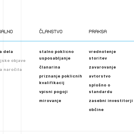
ualno
članstvo
praksa
a dela
stalno poklicno
vrednotenje
usposabljanje
storitev
jske objave
članarina
zavarovanje
a naročila
priznanje poklicnih
avtorstvo
kvalifikacij
splošno o
vpisni pogoji
standardu
mirovanje
zasebni investitorji
občine