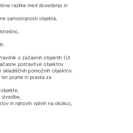
bne razlike med dosedanjo in
tiranje
lne samostojnosti objekta,
vna pomoč
strešnic,
h.
estitorje
avilnik o začasnih objektih (Ur.
 začasne postavitve objektov
ki
e skladiščnih pomožnih objektov.
sti
ter pojme in pravila za
 objekte,
u izvedbe,
ov in njihovih vplivih na okolico,