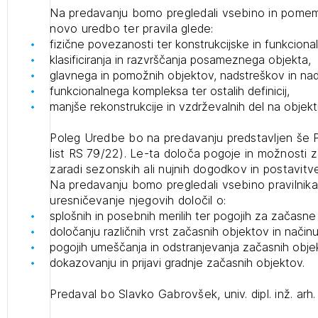
Na predavanju bomo pregledali vsebino in pomem
projek
novo uredbo ter pravila glede:
fizične povezanosti ter konstrukcijske in funkciona
klasificiranja in razvrščanja posameznega objekta,
Stroko
glavnega in pomožnih objektov, nadstreškov in nad
funkcionalnega kompleksa ter ostalih definicij,
manjše rekonstrukcije in vzdrževalnih del na objekti
Za inv
Poleg Uredbe bo na predavanju predstavljen še Pr
list RS 79/22). Le-ta določa pogoje in možnosti
Občins
zaradi sezonskih ali nujnih dogodkov in postavitv
urbani
Na predavanju bomo pregledali vsebino pravilnika 
uresničevanje njegovih določil o:
splošnih in posebnih merilih ter pogojih za začasne
določanju različnih vrst začasnih objektov in način
pogojih umeščanja in odstranjevanja začasnih objekt
dokazovanju in prijavi gradnje začasnih objektov.
Predaval bo Slavko Gabrovšek, univ. dipl. inž. arh.