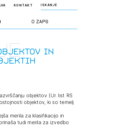
ISKANJE
AVA
KONTAKT
a
O ZAPS
je
rd ZAPS
Predstavitev
objektov in
bjektih
a stroke
Ekipa
odaja
Zlati svinčnik
azvrščanju objektov (Ur. list RS
stojnosti objektov, ki so temelj
janje
Projekti
osti
a merila za klasifikacijo in
Knjižnica
prinaša tudi merila za izvedbo
nje poslov
dokumentov