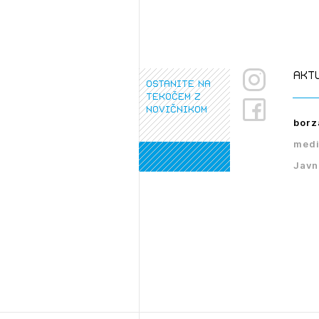
akt
ostanite na
tekočem z
novičnikom
borz
medi
Javn