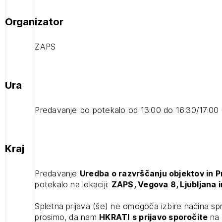
Organizator
ZAPS
Ura
Predavanje bo potekalo od 13:00 do 16:30/17:00 
Kraj
Predavanje
Uredba o razvrščanju objektov in Pr
1
potekalo na lokaciji:
ZAPS, Vegova 8, Ljubljana i
ijava
Spletna prijava (še) ne omogoča izbire načina sp
prosimo, da nam
HKRATI
s prijavo
sporočite
na 
Uredba o razvrščanju objektov in