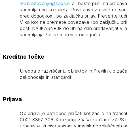
2
Pravilnik o začasnih objektih
izobrazevanje@zaps.si
ali boste prišli na predavan
ijava na novičnik
(prostih mest - 0)
spremljati preko spleta! Povezavo za spletno sp
pred dogodkom, po zaključku prijav. Preverite tu
1
nite na tekočem z novicami in se naročite na Novičnike.
V kolikor ne prejmete povezave (po zaključku pri
zdravljeni
Izbrana vsebina je namenjena le ZAPS registriranim
čite svojo izbiro.
pošti NAJKASNEJE do 8h na dan predavanja! V 
uporabnikom. Da lahko do nje dostopate, se je
spremljanja žal ne moremo omogočiti.
čnike vam bomo pošiljali na vaš elektronski naslov.
potrebno prijaviti.
avite se s svojim ZAPS uporabniškim imenom in geslom.
PRIJAVITE SE
REGISTRIRA
Kreditne točke
Mesečni novičnik
Novičnik izobraževanj
Uredba o razvrščanju objektov in Pravilnik o zača
Novičnik natečajev
zakonodaja in standardi
POZABLJENO G
Tedenski novičnik javnih naročil
JAVITE SE
REGISTRIRAJT
Dnevne medijske objave
Prijava
NAPREJ
Plačnik je podjetje
Ob prijavi je potrebno plačati kotizacijo na trans
0001 8357 306. Kotizacija znaša za člane ZAPS 
urbaniste, ki niso vpisani v imenik pooblaščenih a