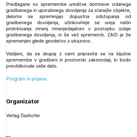
Predlagane so spremembe ureditve domneve izdanega
Novičnik natečajev
gradbenega in uporabnega dovoljenja za starejše objekte,
Tedenski novičnik javnih naročil
deloma se spreminjajo dopustna odstopanja od
gradbenega dovoljenja, učinkoviteje se ureja način
Dnevne medijske objave
POZABLJENO GESLO
pridobivanja mnenj mnenjedajalcev v postopku izdaje
gradbenega dovoljenja, in še več sprememb. ZAID je že
REGISTRIRAJTE SE
spremenjen glede geodetov z izkaznico.
Vabljeni, da se skupaj z nami pripravite se na ključne
spremembe v gradbeni in prostorski zakonodaji, ki bodo
NAPREJ
Plačnik je podjetje
preoblikovale vaše delo.
Program in prijave.
PRIJAVITE SE
Organizator
Verlag Dashofer