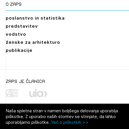
O zaps
poslanstvo in statistika
predstavitev
vodstvo
ženske za arhitekturo
publikacije
zaps je članica
Naša spletna stran v namen boljšega delovanja uporablja
piškotke. Z uporabo naših storitev se strinjate, da lahko
uporabljamo piškotke.
Več o piškotkih >>
© 2021 Zbornica za arhitekturo in
Pravno obvestilo
|
O avtorjih
|