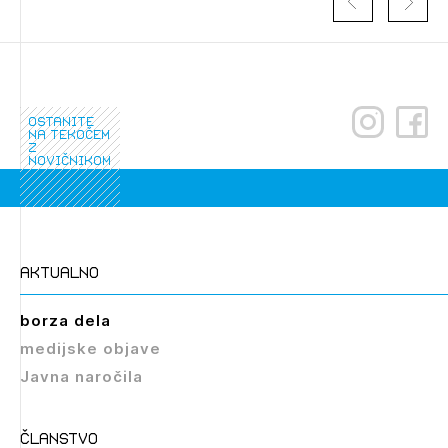
registriranim uporabnikom. Da lahko do nje
dostopate, se je potrebno prijaviti.
PRIJAVITE SE
REGISTRIRAJTE SE
ostanite
na tekočem
z
novičnikom
aktualno
borza dela
medijske objave
Javna naročila
članstvo