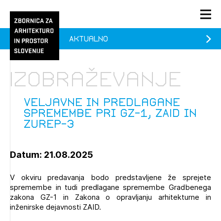
Aktualno
PRIJAVA
KONTAKT
Izobraževanje
1/1
1/1
1/2
Aktualno
Pozdravljeni
prijava
Prijava na novičnik
Veljavne in predlagane
spremembe pri GZ-1, ZAID in
Članstvo
ZUreP-3
Prijavite se s svojim ZAPS uporabniškim imenom in geslom.
Ostanite na tekočem z novicami in se naročite na
Veljavne in predlagane spremembe pri GZ-1, ZAID in
Praksa
Novičnike. Označite svojo izbiro.
ZUreP-3 (prostih mest - 0)
Datum: 21.08.2025
Novičnike vam bomo pošiljali na vaš elektronski naslov.
O ZAPS
V okviru predavanja bodo predstavljene že sprejete
spremembe in tudi predlagane spremembe Gradbenega
Mesečni novičnik
zakona GZ-1 in Zakona o opravljanju arhitekturne in
inženirske dejavnosti ZAID.
Novičnik izobraževanj
PRIJAVITE SE