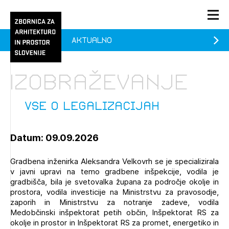
Aktualno
PRIJAVA
KONTAKT
Izobraževanje
1/1
1/1
1/2
Aktualno
Pozdravljeni
prijava
Prijava na novičnik
Vse o legalizacijah
Članstvo
Datum: 09.09.2026
Prijavite se s svojim ZAPS uporabniškim imenom in geslom.
Ostanite na tekočem z novicami in se naročite na
Vse o legalizacijah (prostih mest - 0)
Praksa
Novičnike. Označite svojo izbiro.
Gradbena inženirka Aleksandra Velkovrh se je specializirala
Novičnike vam bomo pošiljali na vaš elektronski naslov.
O ZAPS
v javni upravi na temo gradbene inšpekcije, vodila je
gradbišča, bila je svetovalka župana za področje okolje in
prostora, vodila investicije na Ministrstvu za pravosodje,
zaporih in Ministrstvu za notranje zadeve, vodila
Mesečni novičnik
Medobčinski inšpektorat petih občin, Inšpektorat RS za
Novičnik izobraževanj
okolje in prostor in Inšpektorat RS za promet, energetiko in
PRIJAVITE SE