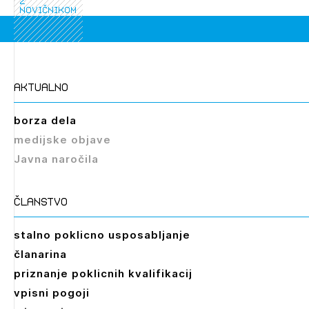
z
novičnikom
aktualno
borza dela
medijske objave
Javna naročila
članstvo
stalno poklicno usposabljanje
članarina
priznanje poklicnih kvalifikacij
vpisni pogoji