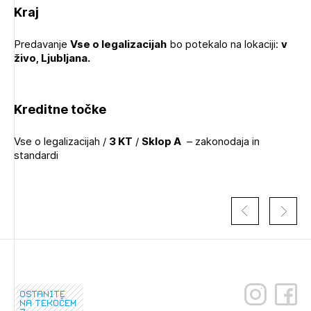
Kraj
Predavanje
Vse o legalizacijah
bo potekalo na lokaciji:
v
živo, Ljubljana.
Kreditne točke
Vse o legalizacijah /
3 KT
/
Sklop A
– zakonodaja in
standardi
Izbrana vsebina je namenjena le ZAPS
registriranim uporabnikom. Da lahko do nje
dostopate, se je potrebno prijaviti.
ostanite
na tekočem
PRIJAVITE SE
REGISTRIRAJTE SE