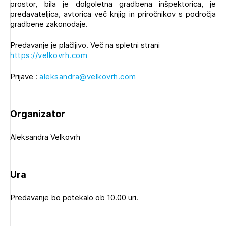
prostor, bila je dolgoletna gradbena inšpektorica, je
Novičnik natečajev
predavateljica, avtorica več knjig in priročnikov s področja
gradbene zakonodaje.
Tedenski novičnik javnih naročil
Dnevne medijske objave
POZABLJENO GESLO
Predavanje je plačljivo. Več na spletni strani
https://velkovrh.com
REGISTRIRAJTE SE
Prijave :
aleksandra@velkovrh.com
Plačnik je podjetje
NAPREJ
Organizator
Aleksandra Velkovrh
PRIJAVITE SE
Ura
Predavanje bo potekalo ob 10.00 uri.