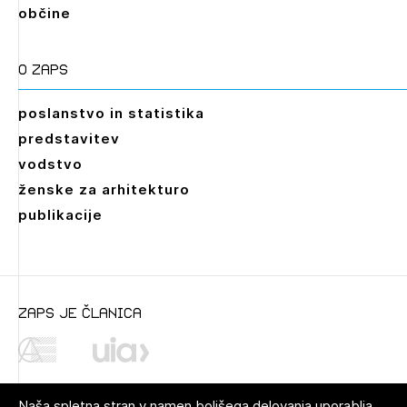
občine
O zaps
poslanstvo in statistika
predstavitev
vodstvo
ženske za arhitekturo
publikacije
zaps je članica
Naša spletna stran v namen boljšega delovanja uporablja