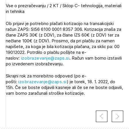
Vse o prezračevanju / 2 KT / Sklop C- tehnologija, materiali
in tehnika
Ob prijavi je potrebno plačati kotizacijo na transakcijski
račun ZAPS: SI56 6100 0001 8357 306. Kotizacija znaša za
člane ZAPS 30€ (z DDV), za člane IZS 60€ (z DDV) ter za
nečlane 100€ (z DDV). Prosimo, da pri plačilu za namen
napišete, za koga je bila kotizacija plačana, za sklic pa: 00
19012022. Potrdilo o plačilu pošljite na e-
naslov:
izobrazevanje@zaps.si
. Račun vam bomo izstavili
po izvedenem izobraževanju.
Skrajni rok za morebitno odpoved (po e-
pošti:
izobrazevanje@zaps.si
) je torek, 18. 1. 2022, do
15h. Če se boste odjavili kasneje ali če se ne boste odjavili,
vam bomo zaračunali stroške kotizacije.