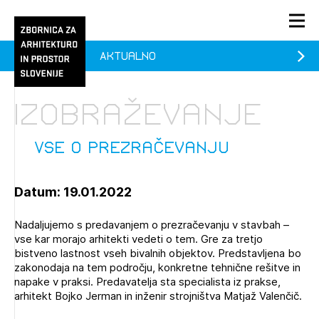
Aktualno
PRIJAVA
KONTAKT
Izobraževanje
1/1
1/1
1/2
Aktualno
Pozdravljeni
prijava
Prijava na novičnik
Vse o prezračevanju
Članstvo
Datum: 19.01.2022
Prijavite se s svojim ZAPS uporabniškim imenom in geslom.
Ostanite na tekočem z novicami in se naročite na
Vse o prezračevanju (prostih mest - 0)
Praksa
Novičnike. Označite svojo izbiro.
Nadaljujemo s predavanjem o prezračevanju v stavbah –
Novičnike vam bomo pošiljali na vaš elektronski naslov.
O ZAPS
vse kar morajo arhitekti vedeti o tem. Gre za tretjo
bistveno lastnost vseh bivalnih objektov. Predstavljena bo
zakonodaja na tem področju, konkretne tehnične rešitve in
napake v praksi. Predavatelja sta specialista iz prakse,
Mesečni novičnik
arhitekt Bojko Jerman in inženir strojništva Matjaž Valenčič.
Novičnik izobraževanj
PRIJAVITE SE