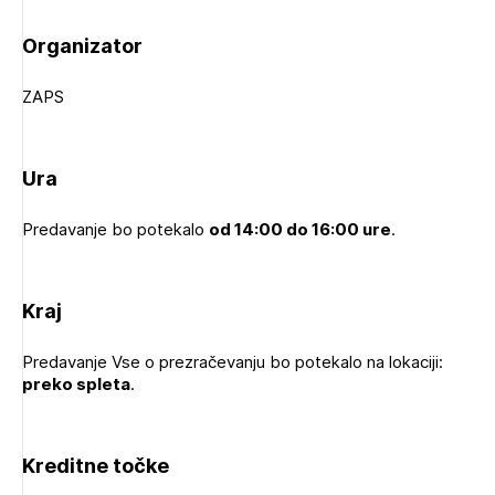
Novičnik natečajev
Organizator
Tedenski novičnik javnih naročil
Dnevne medijske objave
POZABLJENO GESLO
ZAPS
REGISTRIRAJTE SE
Ura
Plačnik je podjetje
NAPREJ
Predavanje bo potekalo
od 14:00 do 16:00 ure
.
PRIJAVITE SE
Kraj
Predavanje Vse o prezračevanju bo potekalo na lokaciji:
preko spleta
.
Kreditne točke