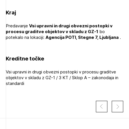
Kraj
Predavanje
Vsi upravni in drugi obvezni postopki v
procesu graditve objektov v skladu z GZ-1
bo
potekalo na lokaciji:
Agencija POTI, Stegne 7, Ljubljana
.
Kreditne točke
Vsi upravni in drugi obvezni postopki v procesu graditve
objektov v skladu z GZ-1 / 3 KT / Sklop A – zakonodaja in
standardi
Izbrana vsebina je namenjena le ZAPS
registriranim uporabnikom. Da lahko do nje
dostopate, se je potrebno prijaviti.