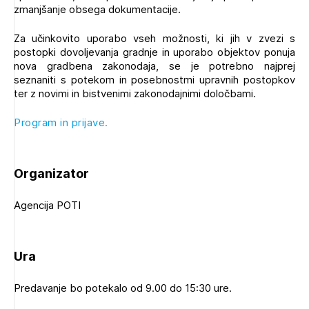
zmanjšanje obsega dokumentacije.
Novičnik natečajev
Tedenski novičnik javnih naročil
Za učinkovito uporabo vseh možnosti, ki jih v zvezi s
postopki dovoljevanja gradnje in uporabo objektov ponuja
Dnevne medijske objave
POZABLJENO GESLO
nova gradbena zakonodaja, se je potrebno najprej
seznaniti s potekom in posebnostmi upravnih postopkov
REGISTRIRAJTE SE
ter z novimi in bistvenimi zakonodajnimi določbami.
Program in prijave.
NAPREJ
Plačnik je podjetje
Organizator
PRIJAVITE SE
Agencija POTI
Ura
Predavanje bo potekalo od 9.00 do 15:30 ure.