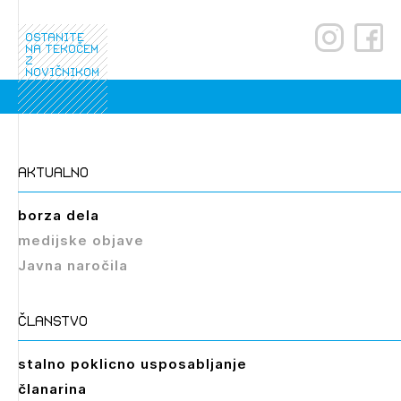
PRIJAVITE SE
REGISTRIRAJTE SE
ostanite
na tekočem
z
novičnikom
aktualno
borza dela
medijske objave
Javna naročila
članstvo
stalno poklicno usposabljanje
članarina