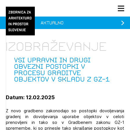
Aktualno
PRIJAVA
KONTAKT
Izobraževanje
1/1
1/1
1/2
Aktualno
Pozdravljeni
prijava
Prijava na novičnik
Vsi upravni in drugi
obvezni postopki v
Članstvo
procesu graditve
objektov v skladu z GZ-1
Prijavite se s svojim ZAPS uporabniškim imenom in geslom.
Ostanite na tekočem z novicami in se naročite na
Vsi upravni in drugi obvezni postopki v procesu
Praksa
Novičnike. Označite svojo izbiro.
graditve objektov v skladu z GZ-1 (prostih mest - 0)
Novičnike vam bomo pošiljali na vaš elektronski naslov.
O ZAPS
Datum: 12.02.2025
Z novo gradbeno zakonodajo so postopki dovoljevanja
Mesečni novičnik
gradenj in dovoljevanja uporabe objektov v celoti
prenovljeni in tako so v Gradbenem zakonu GZ-1
Novičnik izobraževanj
spremembe, ki so prinesle tako skrajšanje postopkov kot
PRIJAVITE SE