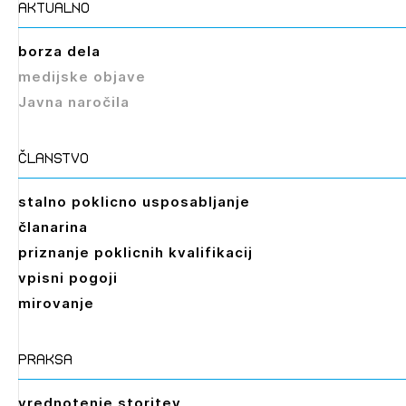
aktualno
borza dela
medijske objave
Javna naročila
članstvo
stalno poklicno usposabljanje
članarina
priznanje poklicnih kvalifikacij
vpisni pogoji
mirovanje
praksa
vrednotenje storitev