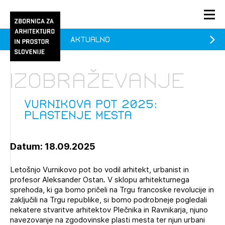
Aktualno
PRIJAVA
KONTAKT
Izobraževanje
1/1
1/1
1/2
Aktualno
Pozdravljeni
prijava
Prijava na novičnik
Vurnikova pot 2025:
Plastenje mesta
Članstvo
Prijavite se s svojim ZAPS uporabniškim imenom in geslom.
Ostanite na tekočem z novicami in se naročite na
Vurnikova pot 2025: Plastenje mesta (prostih mest -
Praksa
Datum: 18.09.2025
Novičnike. Označite svojo izbiro.
0)
Novičnike vam bomo pošiljali na vaš elektronski naslov.
O ZAPS
Letošnjo Vurnikovo pot bo vodil arhitekt, urbanist in
profesor Aleksander Ostan
.
V sklopu arhitekturnega
sprehoda, ki ga bomo pričeli na Trgu francoske revolucije in
zaključili na Trgu republike, si bomo podrobneje pogledali
Mesečni novičnik
nekatere stvaritve arhitektov Plečnika in Ravnikarja, njuno
Novičnik izobraževanj
navezovanje na zgodovinske plasti mesta ter njun urbani
PRIJAVITE SE