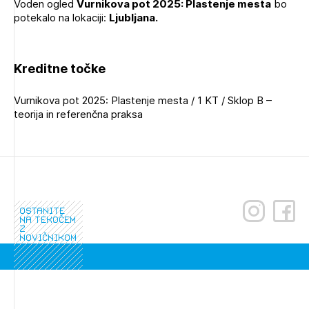
Voden ogled
Vurnikova pot 2025: Plastenje mesta
bo
potekalo na lokaciji:
Ljubljana.
Kreditne točke
Vurnikova pot 2025: Plastenje mesta / 1 KT / Sklop B –
teorija in referenčna praksa
Izbrana vsebina je namenjena le ZAPS
ostanite
na tekočem
registriranim uporabnikom. Da lahko do nje
z
dostopate, se je potrebno prijaviti.
novičnikom
PRIJAVITE SE
REGISTRIRAJTE SE