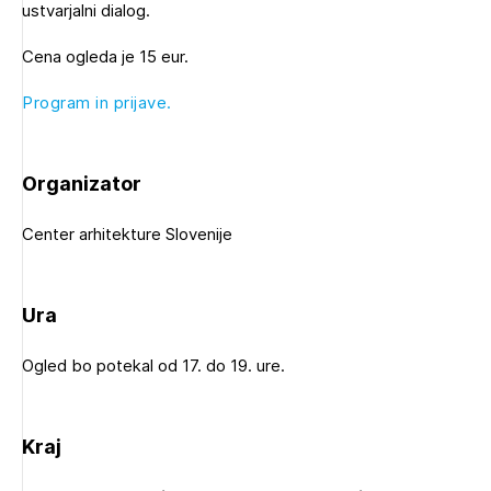
ustvarjalni dialog.
Novičnik natečajev
Tedenski novičnik javnih naročil
Cena ogleda je 15 eur.
Dnevne medijske objave
POZABLJENO GESLO
Program in prijave.
REGISTRIRAJTE SE
Organizator
NAPREJ
Plačnik je podjetje
Center arhitekture Slovenije
Ura
PRIJAVITE SE
Ogled bo potekal od 17. do 19. ure.
Kraj