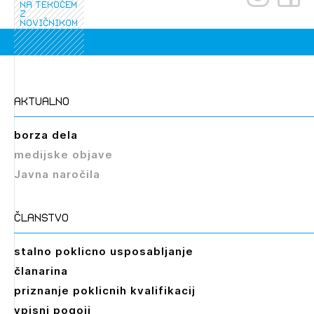
na tekočem
Novičnik natečajev
z
novičnikom
PRIJAVITE SE
Tedenski novičnik javnih naročil
Dnevne medijske objave
POZABLJENO GESLO
REGISTRIRAJTE SE
aktualno
borza dela
NAPREJ
medijske objave
Javna naročila
članstvo
stalno poklicno usposabljanje
Izbrana vsebina je namenjena le ZAPS
članarina
registriranim uporabnikom. Da lahko do nje
dostopate, se je potrebno prijaviti.
priznanje poklicnih kvalifikacij
vpisni pogoji