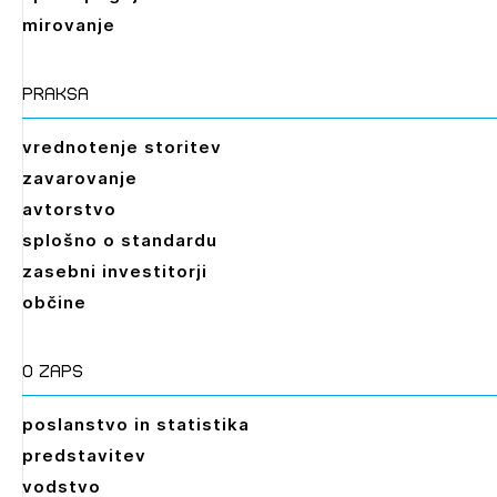
PRIJAVITE SE
REGISTRIRAJTE SE
mirovanje
praksa
vrednotenje storitev
zavarovanje
avtorstvo
splošno o standardu
zasebni investitorji
občine
O zaps
poslanstvo in statistika
predstavitev
vodstvo