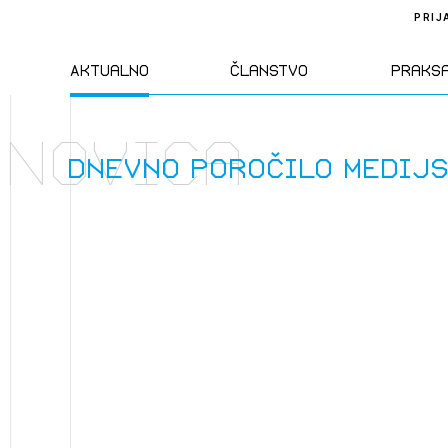
PRIJ
Aktualno
Članstvo
Praks
Novica
Novice
Člani ZAPS
Standa
Dnevno poročilo medij
Natečaji
Kandidati za
Pravil
člane
Izobraževanja
Zakon
Kandidati za
izpit
Dogodki
Opravl
dejavn
Sklepa