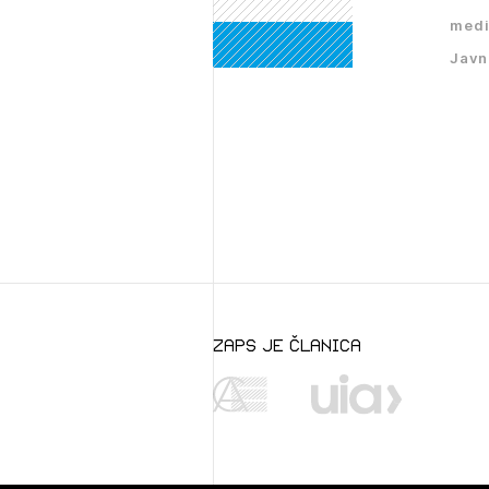
PRI
medi
Javn
zaps je članica