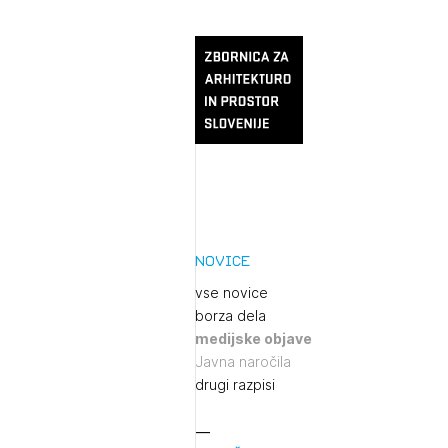
Novice
vse novice
borza dela
medijske objave
Javna naročila
drugi razpisi