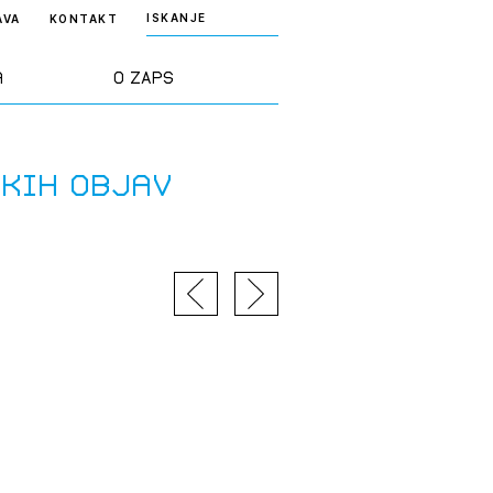
ISKANJE
AVA
KONTAKT
a
O ZAPS
rd ZAPS
Predstavitev
skih objav
a stroke
Ekipa
odaja
Zlati svinčnik
janje
Projekti
osti
Knjižnica
nje poslov
dokumentov