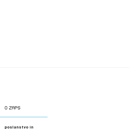
tiranje
vna pomoč
estitorje
ki
sti
JTE SE
O zaps
ESLO
poslanstvo in
E SE