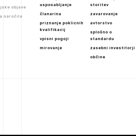
JAVITE SE
Dnevne medijske objave
usposabljanje
storitev
jske objave
članarina
zavarovanje
NAPREJ
a naročila
priznanje poklicnih
avtorstvo
kvalifikacij
splošno o
vpisni pogoji
standardu
mirovanje
zasebni investitorji
občine