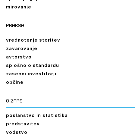
PRIJAVITE SE
REGISTRIRAJTE SE
mirovanje
praksa
vrednotenje storitev
zavarovanje
avtorstvo
splošno o standardu
zasebni investitorji
občine
O zaps
poslanstvo in statistika
predstavitev
vodstvo