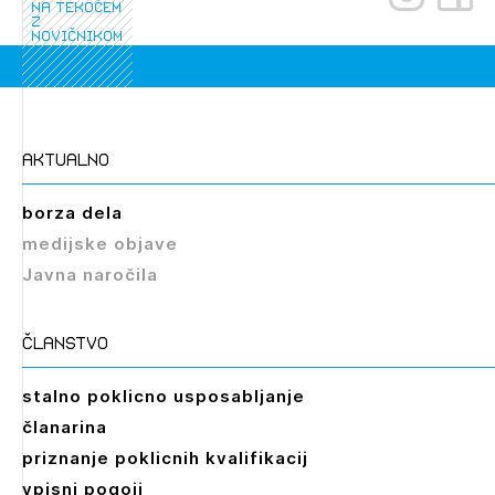
na tekočem
Novičnik natečajev
z
novičnikom
PRIJAVITE SE
Tedenski novičnik javnih naročil
Dnevne medijske objave
POZABLJENO GESLO
REGISTRIRAJTE SE
aktualno
borza dela
NAPREJ
medijske objave
Javna naročila
članstvo
stalno poklicno usposabljanje
Izbrana vsebina je namenjena le ZAPS
članarina
registriranim uporabnikom. Da lahko do nje
dostopate, se je potrebno prijaviti.
priznanje poklicnih kvalifikacij
vpisni pogoji