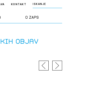
ISKANJE
AVA
KONTAKT
a
O ZAPS
rd ZAPS
Predstavitev
skih objav
a stroke
Ekipa
odaja
Zlati svinčnik
janje
Projekti
osti
Knjižnica
nje poslov
dokumentov