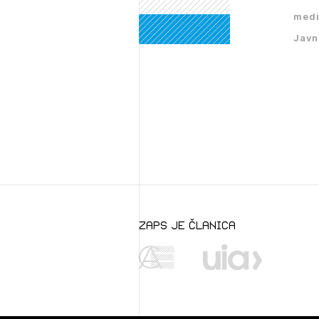
PRI
medi
Javn
zaps je članica