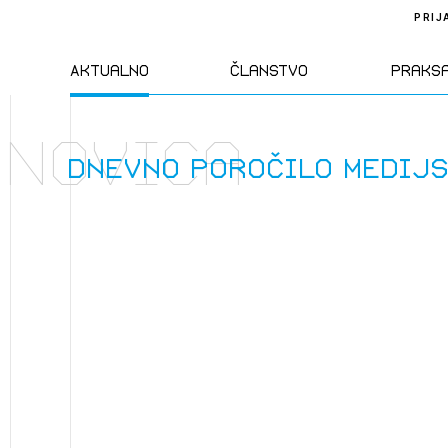
PRIJ
Aktualno
Članstvo
Praks
Novica
Novice
Člani ZAPS
Standa
Dnevno poročilo medij
Natečaji
Kandidati za
Pravil
člane
Izobraževanja
Zakon
Kandidati za
izpit
Dogodki
Opravl
dejavn
Sklepa