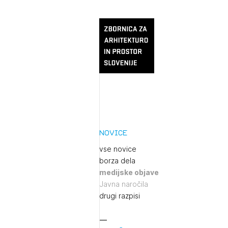
Novice
vse novice
borza dela
medijske objave
Javna naročila
drugi razpisi