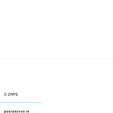
tiranje
vna pomoč
estitorje
ki
sti
JTE SE
O zaps
ESLO
poslanstvo in
E SE