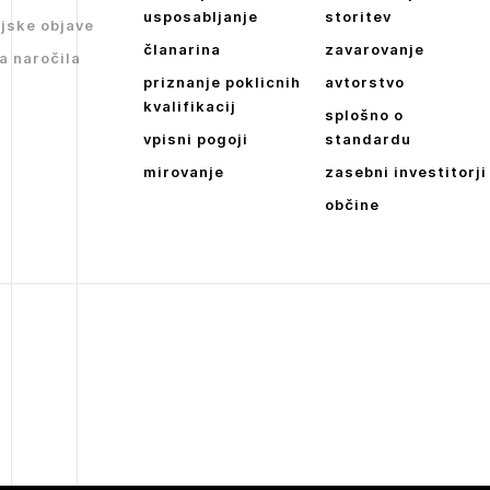
JAVITE SE
Dnevne medijske objave
usposabljanje
storitev
jske objave
članarina
zavarovanje
NAPREJ
a naročila
priznanje poklicnih
avtorstvo
kvalifikacij
splošno o
vpisni pogoji
standardu
mirovanje
zasebni investitorji
občine