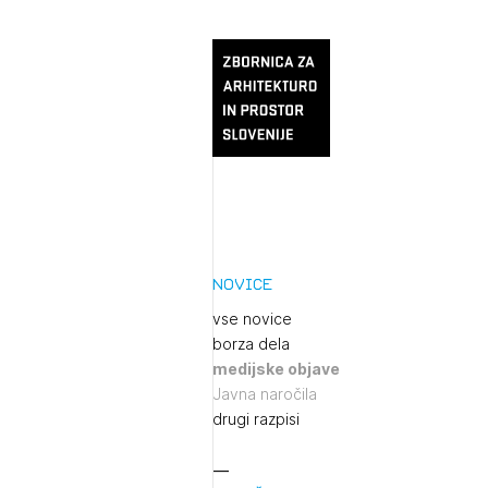
Novice
vse novice
borza dela
medijske objave
Javna naročila
drugi razpisi