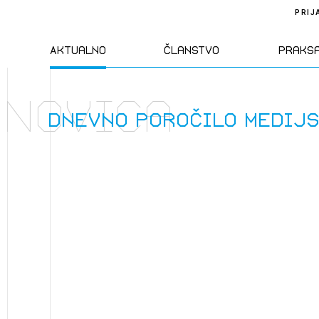
PRIJ
Aktualno
Članstvo
Praks
Novica
Novice
Člani ZAPS
Standa
Dnevno poročilo medij
Natečaji
Kandidati za
Pravil
člane
Izobraževanja
Zakon
Kandidati za
izpit
Dogodki
Opravl
dejavn
Sklepa