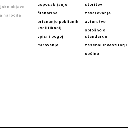
JAVITE SE
Dnevne medijske objave
usposabljanje
storitev
jske objave
članarina
zavarovanje
NAPREJ
a naročila
priznanje poklicnih
avtorstvo
kvalifikacij
splošno o
vpisni pogoji
standardu
mirovanje
zasebni investitorji
občine