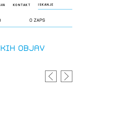
ISKANJE
AVA
KONTAKT
a
O ZAPS
rd ZAPS
Predstavitev
skih objav
a stroke
Ekipa
odaja
Zlati svinčnik
janje
Projekti
osti
Knjižnica
nje poslov
dokumentov