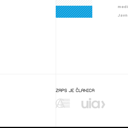
PRI
medi
Javn
zaps je članica