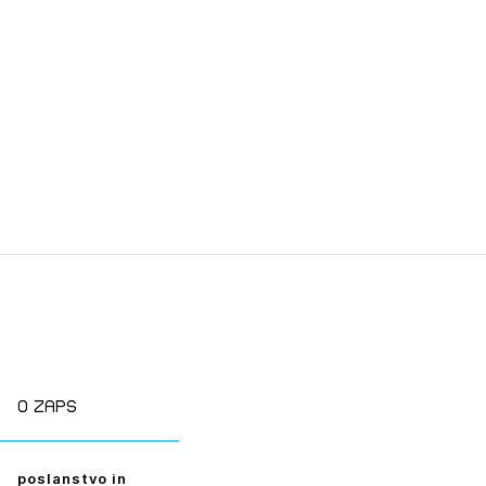
tiranje
vna pomoč
estitorje
ki
sti
JTE SE
O zaps
ESLO
poslanstvo in
E SE