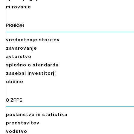
PRIJAVITE SE
REGISTRIRAJTE SE
mirovanje
praksa
vrednotenje storitev
zavarovanje
avtorstvo
splošno o standardu
zasebni investitorji
občine
O zaps
poslanstvo in statistika
predstavitev
vodstvo