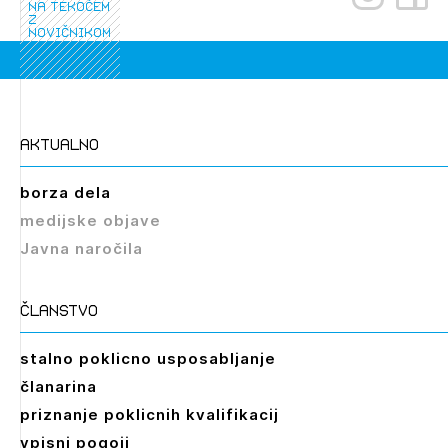
na tekočem
Novičnik natečajev
z
novičnikom
PRIJAVITE SE
Tedenski novičnik javnih naročil
Dnevne medijske objave
POZABLJENO GESLO
REGISTRIRAJTE SE
aktualno
borza dela
NAPREJ
medijske objave
Javna naročila
članstvo
stalno poklicno usposabljanje
Izbrana vsebina je namenjena le ZAPS
članarina
registriranim uporabnikom. Da lahko do nje
dostopate, se je potrebno prijaviti.
priznanje poklicnih kvalifikacij
vpisni pogoji