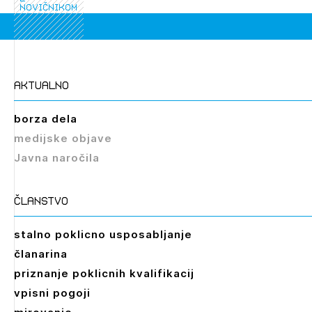
novičnikom
Novičnik natečajev
PRIJAVITE SE
Tedenski novičnik javnih naročil
Dnevne medijske objave
POZABLJENO GESLO
aktualno
REGISTRIRAJTE SE
borza dela
medijske objave
NAPREJ
Javna naročila
članstvo
stalno poklicno usposabljanje
Izbrana vsebina je namenjena le ZAPS
članarina
registriranim uporabnikom. Da lahko do nje
priznanje poklicnih kvalifikacij
dostopate, se je potrebno prijaviti.
vpisni pogoji
PRIJAVITE SE
REGISTRIRAJTE SE