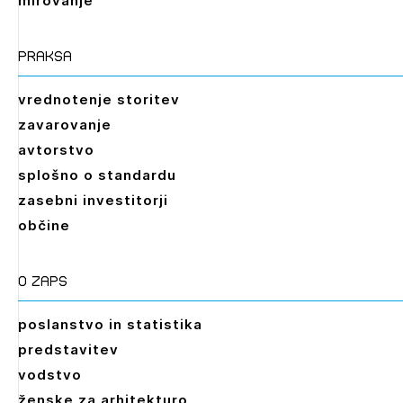
mirovanje
praksa
vrednotenje storitev
zavarovanje
avtorstvo
splošno o standardu
zasebni investitorji
občine
O zaps
poslanstvo in statistika
predstavitev
vodstvo
ženske za arhitekturo