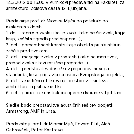
14.3.2012 ob 16.00 v Vurnikovi predavalnici na Fakulteti za
Novičnik natečajev
arhitekturo, Zoisova cesta 12, Ljubljana.
Tedenski novičnik javnih naročil
Predavanje prof. dr Miomira Mijića bo potekalo po
Dnevne medijske objave
POZABLJENO GESLO
naslednjih sklopih:
1. del – teorije o zvoku (kaj je zvok, kako se širi zvok, kaj je
REGISTRIRAJTE SE
hrup, zaščita zgradb pred hrupom…),
2. del – pomembnost konstrukcije objekta pri akustiki in
zaščiti pred zvokom,
3. del – merjenje zvoka v prostorih (kako se meri zvok,
NAPREJ
prehod zvoka skozi različne pregrade…),
4. del – predstavitev dosežkov pri pripravi novega
standarda, ki se pripravlja na osnovi Evropskega projekta,
5. del – akustično oblikovanje prostorov – sinteza
arhitekture in psihoakustike,
6. del – primer: rekonstrukcija operne dvorane v Ljubljani.
Sledile bodo predstavitve akustičnih rešitev podjetij
Armstrong, AMF in Ursa.
Predavatelji: prof. dr Miomir Mijić, Edvard Plut, Aleš
Gabrovšek, Peter Kostrevc.