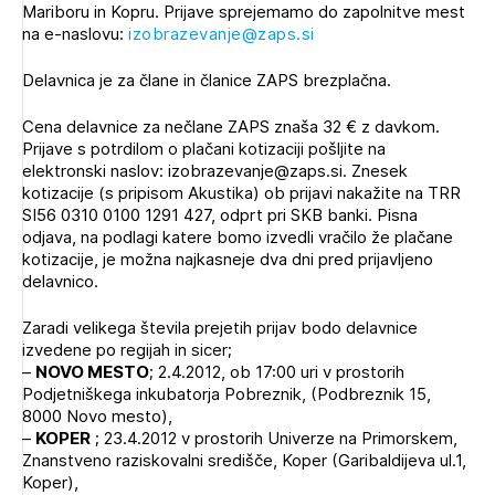
Mariboru in Kopru. Prijave sprejemamo do zapolnitve mest
na e-naslovu:
izobrazevanje@zaps.si
Delavnica je za člane in članice ZAPS brezplačna.
Cena delavnice za nečlane ZAPS znaša 32 € z davkom.
Prijave s potrdilom o plačani kotizaciji pošljite na
elektronski naslov: izobrazevanje@zaps.si. Znesek
kotizacije (s pripisom Akustika) ob prijavi nakažite na TRR
SI56 0310 0100 1291 427, odprt pri SKB banki. Pisna
odjava, na podlagi katere bomo izvedli vračilo že plačane
kotizacije, je možna najkasneje dva dni pred prijavljeno
delavnico.
Zaradi velikega števila prejetih prijav bodo delavnice
izvedene po regijah in sicer;
–
NOVO MESTO
; 2.4.2012, ob 17:00 uri v prostorih
Podjetniškega inkubatorja Pobreznik, (Podbreznik 15,
8000 Novo mesto),
Izbrana vsebina je namenjena le ZAPS
–
KOPER
; 23.4.2012 v prostorih Univerze na Primorskem,
registriranim uporabnikom. Da lahko do nje
Znanstveno raziskovalni središče, Koper (Garibaldijeva ul.1,
dostopate, se je potrebno prijaviti.
Koper),