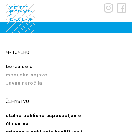
ostanite
na tekočem
z
novičnikom
aktualno
borza dela
medijske objave
Javna naročila
članstvo
stalno poklicno usposabljanje
članarina
priznanje poklicnih kvalifikacij