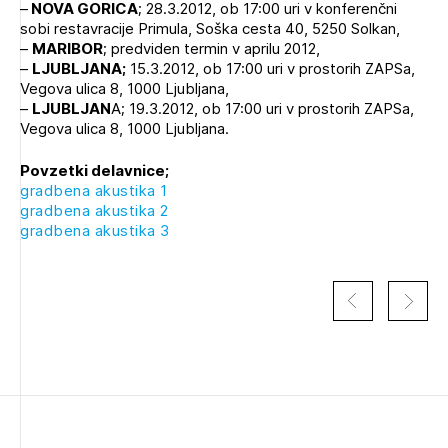
–
NOVA GORICA
; 28.3.2012, ob 17:00 uri v konferenčni
PRIJAVITE SE
REGISTRIRAJTE SE
sobi restavracije Primula, Soška cesta 40, 5250 Solkan,
–
MARIBOR
; predviden termin v aprilu 2012,
–
LJUBLJANA;
15.3.2012, ob 17:00 uri v prostorih ZAPSa,
Vegova ulica 8, 1000 Ljubljana,
–
LJUBLJAN
A; 19.3.2012, ob 17:00 uri v prostorih ZAPSa,
Vegova ulica 8, 1000 Ljubljana.
Povzetki delavnice;
gradbena akustika 1
gradbena akustika 2
gradbena akustika 3