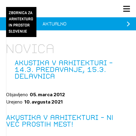
Aktualno
PRIJAVA
KONTAKT
Novica
1/1
1/2
Aktualno
Pozdravljeni
Prijava na novičnik
Akustika v arhitekturi -
14.3. predavanje, 15.3.
Članstvo
delavnica
Prijavite se s svojim ZAPS uporabniškim imenom in geslom.
Ostanite na tekočem z novicami in se naročite na
Praksa
Novičnike. Označite svojo izbiro.
Objavljeno
05. marca 2012
Novičnike vam bomo pošiljali na vaš elektronski naslov.
O ZAPS
Urejeno
10. avgusta 2021
Akustika v arhitekturi – NI
Mesečni novičnik
VEČ PROSTIH MEST!
Novičnik izobraževanj
PRIJAVITE SE