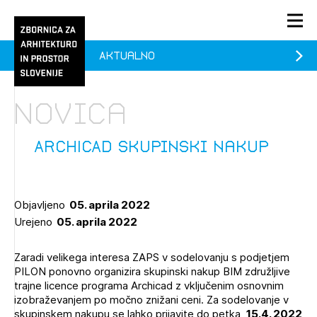
Aktualno
PRIJAVA
KONTAKT
Novica
1/1
1/2
Aktualno
Pozdravljeni
Prijava na novičnik
ARCHICAD skupinski nakup
Članstvo
Prijavite se s svojim ZAPS uporabniškim imenom in geslom.
Ostanite na tekočem z novicami in se naročite na
Praksa
Objavljeno
05. aprila 2022
Novičnike. Označite svojo izbiro.
Urejeno
05. aprila 2022
Novičnike vam bomo pošiljali na vaš elektronski naslov.
O ZAPS
Zaradi velikega interesa ZAPS v sodelovanju s podjetjem
PILON ponovno organizira skupinski nakup BIM združljive
Mesečni novičnik
trajne licence programa Archicad z vključenim osnovnim
izobraževanjem po močno znižani ceni. Za sodelovanje v
Novičnik izobraževanj
skupinskem nakupu se lahko prijavite do petka,
15.4. 2022
PRIJAVITE SE