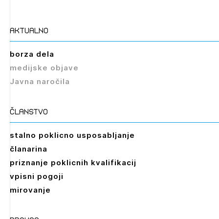
aktualno
Izbrana vsebina je namenjena le ZAPS
borza dela
registriranim uporabnikom. Da lahko do nje
medijske objave
dostopate, se je potrebno prijaviti.
Javna naročila
PRIJAVITE SE
REGISTRIRAJTE SE
članstvo
stalno poklicno usposabljanje
članarina
priznanje poklicnih kvalifikacij
vpisni pogoji
mirovanje