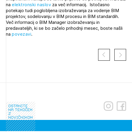
na
elektronski naslov
Novičnik natečajev
za več informacij. Istočasno
potekajo tudi poglobljena izobraževanja za vodenje BIM
Tedenski novičnik javnih naročil
projektov, sodelovanju v BIM procesu in BIM standardih.
Več informacij o BIM Manager izobraževanju in
Dnevne medijske objave
POZABLJENO GESLO
predavateljih, ki se bo začelo prihodnji mesec, boste našli
na
povezavi
.
REGISTRIRAJTE SE
NAPREJ
ostanite
na tekočem
z
novičnikom