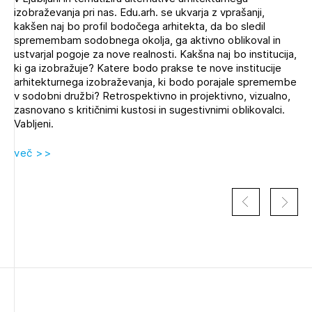
Novičnik natečajev
izobraževanja pri nas. Edu.arh. se ukvarja z vprašanji,
kakšen naj bo profil bodočega arhitekta, da bo sledil
Tedenski novičnik javnih naročil
spremembam sodobnega okolja, ga aktivno oblikoval in
ustvarjal pogoje za nove realnosti. Kakšna naj bo institucija,
Dnevne medijske objave
POZABLJENO GESLO
ki ga izobražuje? Katere bodo prakse te nove institucije
arhitekturnega izobraževanja, ki bodo porajale spremembe
REGISTRIRAJTE SE
v sodobni družbi? Retrospektivno in projektivno, vizualno,
zasnovano s kritičnimi kustosi in sugestivnimi oblikovalci.
Vabljeni.
NAPREJ
več >>