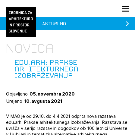
Aktualno
PRIJAVA
KONTAKT
Novica
1/1
1/2
Aktualno
Pozdravljeni
Prijava na novičnik
Edu.arh: prakse
arhitekturnega
Članstvo
izobraževanja
Prijavite se s svojim ZAPS uporabniškim imenom in geslom.
Ostanite na tekočem z novicami in se naročite na
Praksa
Novičnike. Označite svojo izbiro.
Objavljeno
05. novembra 2020
Novičnike vam bomo pošiljali na vaš elektronski naslov.
O ZAPS
Urejeno
10. avgusta 2021
V MAO je od 29.10. do 4.4.2021 odprta nova razstava
Mesečni novičnik
edu.arh: Prakse arhitekturnega izobraževanja. Razstava se
uvršča v serijo razstav in dogodkov ob 100 letnici Univerze
Novičnik izobraževanj
PRIJAVITE SE
v Ljubljani in tematizira alternative arhitekturnega