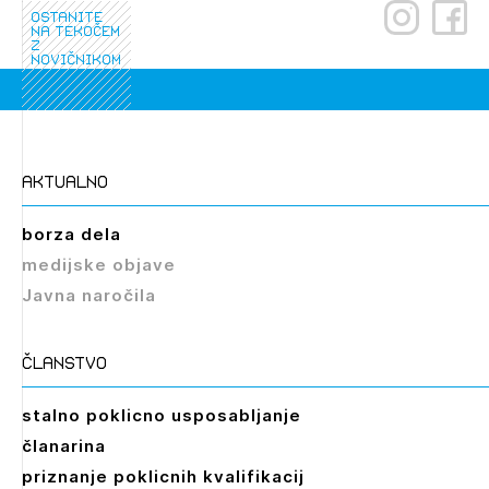
ostanite
na tekočem
z
novičnikom
Izbrana vsebina je namenjena le ZAPS
aktualno
registriranim uporabnikom. Da lahko do nje
dostopate, se je potrebno prijaviti.
borza dela
medijske objave
PRIJAVITE SE
REGISTRIRAJTE SE
Javna naročila
članstvo
stalno poklicno usposabljanje
članarina
priznanje poklicnih kvalifikacij