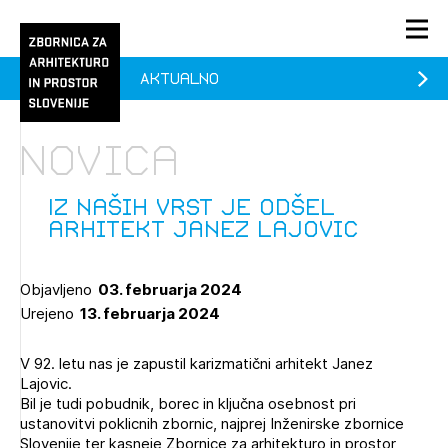
Aktualno
PRIJAVA
KONTAKT
Novica
1/1
1/2
Aktualno
Pozdravljeni
Prijava na novičnik
Iz naših vrst je odšel
arhitekt Janez Lajovic
Članstvo
Prijavite se s svojim ZAPS uporabniškim imenom in geslom.
Ostanite na tekočem z novicami in se naročite na
Praksa
Objavljeno
03. februarja 2024
Novičnike. Označite svojo izbiro.
Urejeno
13. februarja 2024
Novičnike vam bomo pošiljali na vaš elektronski naslov.
O ZAPS
V 92. letu nas je zapustil karizmatični arhitekt Janez
Lajovic.
Mesečni novičnik
Bil je tudi pobudnik, borec in ključna osebnost pri
ustanovitvi poklicnih zbornic, najprej Inženirske zbornice
Novičnik izobraževanj
Slovenije ter kasneje Zbornice za arhitekturo in prostor
PRIJAVITE SE