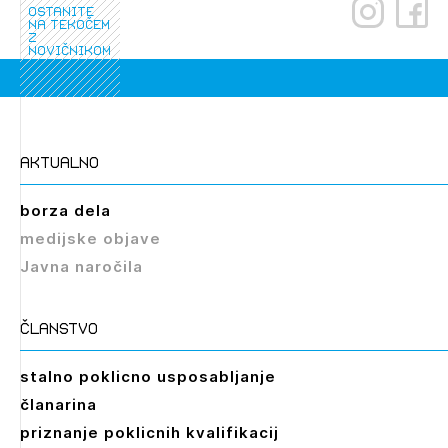
ostanite
na tekočem
z
novičnikom
Izbrana vsebina je namenjena le ZAPS
aktualno
registriranim uporabnikom. Da lahko do nje
dostopate, se je potrebno prijaviti.
borza dela
medijske objave
PRIJAVITE SE
REGISTRIRAJTE SE
Javna naročila
članstvo
stalno poklicno usposabljanje
članarina
priznanje poklicnih kvalifikacij