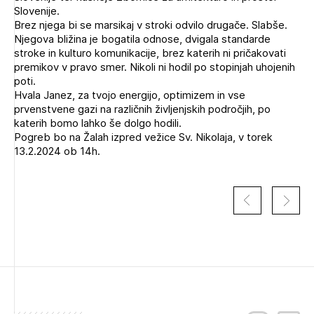
Slovenije.
Novičnik natečajev
Brez njega bi se marsikaj v stroki odvilo drugače. Slabše.
Tedenski novičnik javnih naročil
Njegova bližina je bogatila odnose, dvigala standarde
stroke in kulturo komunikacije, brez katerih ni pričakovati
Dnevne medijske objave
POZABLJENO GESLO
premikov v pravo smer. Nikoli ni hodil po stopinjah uhojenih
poti.
REGISTRIRAJTE SE
Hvala Janez, za tvojo energijo, optimizem in vse
prvenstvene gazi na različnih življenjskih področjih, po
katerih bomo lahko še dolgo hodili.
Pogreb bo na Žalah izpred vežice Sv. Nikolaja, v torek
NAPREJ
13.2.2024 ob 14h.