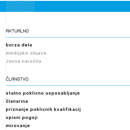
aktualno
Izbrana vsebina je namenjena le ZAPS
registriranim uporabnikom. Da lahko do nje
borza dela
dostopate, se je potrebno prijaviti.
medijske objave
Javna naročila
PRIJAVITE SE
REGISTRIRAJTE SE
članstvo
stalno poklicno usposabljanje
članarina
priznanje poklicnih kvalifikacij
vpisni pogoji
mirovanje