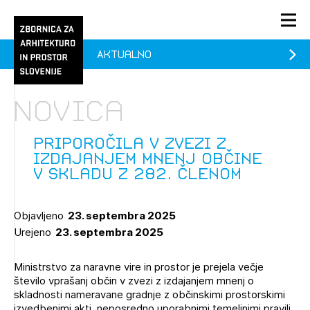
Aktualno
PRIJAVA
KONTAKT
Novica
1/1
1/2
Aktualno
Pozdravljeni
Prijava na novičnik
Priporočila v zvezi z
izdajanjem mnenj občine
Članstvo
v skladu z 282. členom
Prijavite se s svojim ZAPS uporabniškim imenom in geslom.
Ostanite na tekočem z novicami in se naročite na
Praksa
Novičnike. Označite svojo izbiro.
Objavljeno
23. septembra 2025
Novičnike vam bomo pošiljali na vaš elektronski naslov.
O ZAPS
Urejeno
23. septembra 2025
Ministrstvo za naravne vire in prostor je prejela večje
Mesečni novičnik
število vprašanj občin v zvezi z izdajanjem mnenj o
skladnosti nameravane gradnje z občinskimi prostorskimi
Novičnik izobraževanj
PRIJAVITE SE
izvedbenimi akti, neposredno uporabnimi temeljnimi pravili