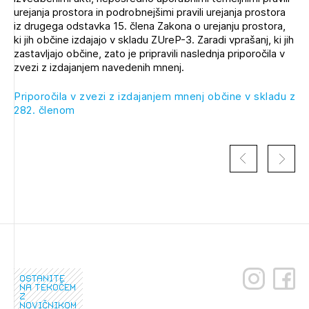
Novičnik natečajev
urejanja prostora in podrobnejšimi pravili urejanja prostora
iz drugega odstavka 15. člena Zakona o urejanju prostora,
Tedenski novičnik javnih naročil
ki jih občine izdajajo v skladu ZUreP-3. Zaradi vprašanj, ki jih
zastavljajo občine, zato je pripravili naslednja priporočila v
Dnevne medijske objave
POZABLJENO GESLO
zvezi z izdajanjem navedenih mnenj.
REGISTRIRAJTE SE
Priporočila v zvezi z izdajanjem mnenj občine v skladu z
282. členom
NAPREJ
ostanite
na tekočem
z
novičnikom