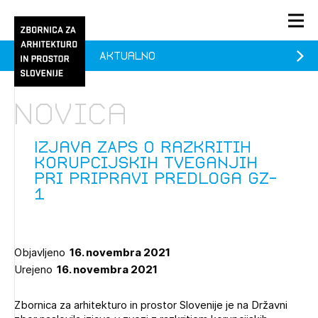
Aktualno
PRIJAVA
KONTAKT
Novica
1/1
1/2
Aktualno
Pozdravljeni
Prijava na novičnik
Izjava ZAPS o razkritih
korupcijskih tveganjih
Članstvo
pri pripravi predloga GZ-
1
Prijavite se s svojim ZAPS uporabniškim imenom in geslom.
Ostanite na tekočem z novicami in se naročite na
Praksa
Novičnike. Označite svojo izbiro.
Novičnike vam bomo pošiljali na vaš elektronski naslov.
O ZAPS
Objavljeno
16. novembra 2021
Urejeno
16. novembra 2021
Mesečni novičnik
Zbornica za arhitekturo in prostor Slovenije je na Državni
Novičnik izobraževanj
PRIJAVITE SE