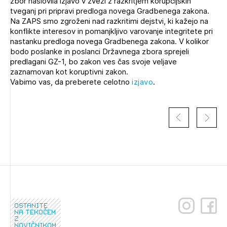
zbor naslovila izjavo v zvezi z razkritjem korupcijskih
Novičnik natečajev
tveganj pri pripravi predloga novega Gradbenega zakona.
Na ZAPS smo zgroženi nad razkritimi dejstvi, ki kažejo na
Tedenski novičnik javnih naročil
konflikte interesov in pomanjkljivo varovanje integritete pri
nastanku predloga novega Gradbenega zakona. V kolikor
Dnevne medijske objave
POZABLJENO GESLO
bodo poslanke in poslanci Državnega zbora sprejeli
predlagani GZ-1, bo zakon ves čas svoje veljave
REGISTRIRAJTE SE
zaznamovan kot koruptivni zakon.
Vabimo vas, da preberete celotno
izjavo
.
NAPREJ
ostanite
na tekočem
z
novičnikom