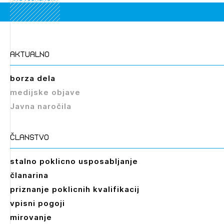
aktualno
Izbrana vsebina je namenjena le ZAPS
registriranim uporabnikom. Da lahko do nje
borza dela
dostopate, se je potrebno prijaviti.
medijske objave
Javna naročila
PRIJAVITE SE
REGISTRIRAJTE SE
članstvo
stalno poklicno usposabljanje
članarina
priznanje poklicnih kvalifikacij
vpisni pogoji
mirovanje