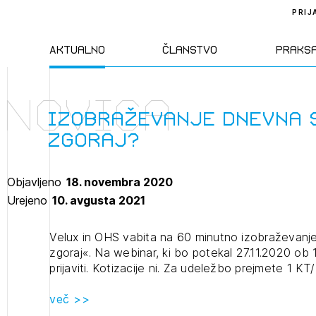
PRIJ
Aktualno
Članstvo
Praks
Novica
Novice
Člani ZAPS
Standa
izobraževanje Dnevna 
zgoraj?
Natečaji
Kandidati za
Pravil
člane
Objavljeno
18. novembra 2020
Izobraževanja
Zakon
Urejeno
10. avgusta 2021
Kandidati za
izpit
Dogodki
Opravl
Velux in OHS vabita na 60 minutno izobraževanje
dejavn
zgoraj«. Na webinar, ki bo potekal 27.11.2020 ob 1
prijaviti. Kotizacije ni. Za udeležbo prejmete 1 KT/
Sklepa
več >>