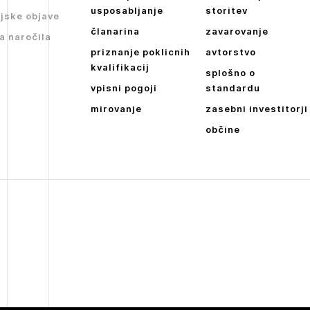
Dnevne medijske objave
usposabljanje
storitev
jske objave
članarina
zavarovanje
NAPREJ
a naročila
priznanje poklicnih
avtorstvo
kvalifikacij
splošno o
vpisni pogoji
standardu
mirovanje
zasebni investitorji
občine