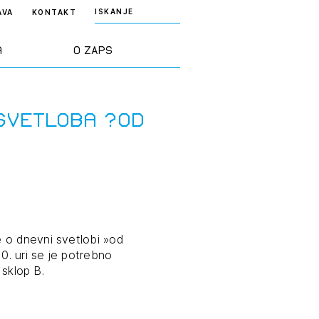
ISKANJE
AVA
KONTAKT
a
O ZAPS
rd ZAPS
Predstavitev
svetloba ?od
a stroke
Ekipa
odaja
Zlati svinčnik
janje
Projekti
 o dnevni svetlobi »od
osti
0. uri se je potrebno
 sklop B.
Knjižnica
nje poslov
dokumentov