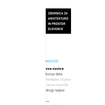
Novice
vse novice
borza dela
medijske objave
Javna naročila
drugi razpisi