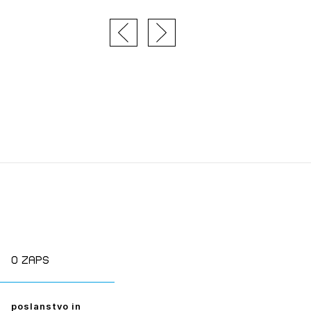
tiranje
vna pomoč
estitorje
ki
sti
JTE SE
O zaps
ESLO
poslanstvo in
E SE