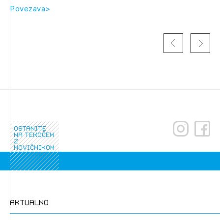
Novičnik natečajev
Povezava>
Tedenski novičnik javnih naročil
Dnevne medijske objave
POZABLJENO GESLO
REGISTRIRAJTE SE
NAPREJ
ostanite
na tekočem
z
novičnikom
aktualno