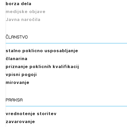
borza dela
medijske objave
Izbrana vsebina je namenjena le ZAPS
Javna naročila
registriranim uporabnikom. Da lahko do nje
dostopate, se je potrebno prijaviti.
članstvo
PRIJAVITE SE
REGISTRIRAJTE SE
stalno poklicno usposabljanje
članarina
priznanje poklicnih kvalifikacij
vpisni pogoji
mirovanje
praksa
vrednotenje storitev
zavarovanje