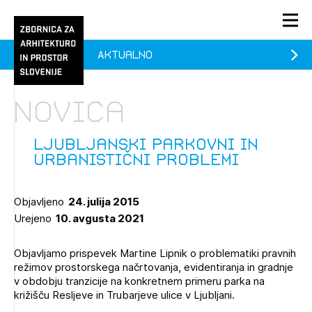
Aktualno
PRIJAVA
KONTAKT
Novica
1/1
1/2
Aktualno
Pozdravljeni
Prijava na novičnik
Ljubljanski parkovni in
urbanistični problemi
Članstvo
Prijavite se s svojim ZAPS uporabniškim imenom in geslom.
Ostanite na tekočem z novicami in se naročite na
Praksa
Objavljeno
24. julija 2015
Novičnike. Označite svojo izbiro.
Urejeno
10. avgusta 2021
Novičnike vam bomo pošiljali na vaš elektronski naslov.
O ZAPS
Objavljamo prispevek Martine Lipnik o problematiki pravnih
režimov prostorskega načrtovanja, evidentiranja in gradnje
Mesečni novičnik
v obdobju tranzicije na konkretnem primeru parka na
križišču Resljeve in Trubarjeve ulice v Ljubljani.
Novičnik izobraževanj
PRIJAVITE SE