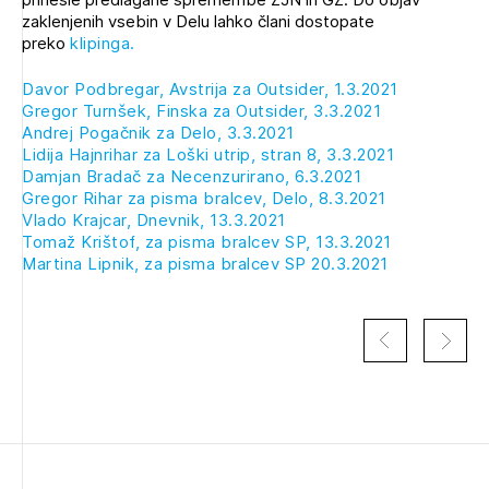
Novičnik natečajev
zaklenjenih vsebin v Delu lahko člani dostopate
preko
klipinga.
Tedenski novičnik javnih naročil
Davor Podbregar, Avstrija za Outsider, 1.3.2021
Dnevne medijske objave
POZABLJENO GESLO
Gregor Turnšek, Finska za Outsider, 3.3.2021
Andrej Pogačnik za Delo, 3.3.2021
REGISTRIRAJTE SE
Lidija Hajnrihar za Loški utrip, stran 8, 3.3.2021
Damjan Bradač za Necenzurirano, 6.3.2021
Gregor Rihar za pisma bralcev, Delo, 8.3.2021
Vlado Krajcar, Dnevnik, 13.3.2021
NAPREJ
Tomaž Krištof, za pisma bralcev SP, 13.3.2021
Martina Lipnik, za pisma bralcev SP 20.3.2021