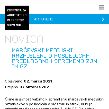
Aktualno
PRIJAVA
KONTAKT
Novica
1/1
1/2
Aktualno
Pozdravljeni
Prijava na novičnik
Marčevski medijski
razmisleki o posledicah
Članstvo
predlaganih sprememb ZJN
in GZ
Prijavite se s svojim ZAPS uporabniškim imenom in geslom.
Ostanite na tekočem z novicami in se naročite na
Praksa
Novičnike. Označite svojo izbiro.
Novičnike vam bomo pošiljali na vaš elektronski naslov.
O ZAPS
Objavljeno
02. marca 2021
Urejeno
07. oktobra 2021
Mesečni novičnik
Člane in javnost vabimo k spremljanju marčevskih medijskih
razmislekov o posledicah v prostoru in stroki, ki bi jih
Novičnik izobraževanj
PRIJAVITE SE
prinesle predlagane spremembe ZJN in GZ. Do objav