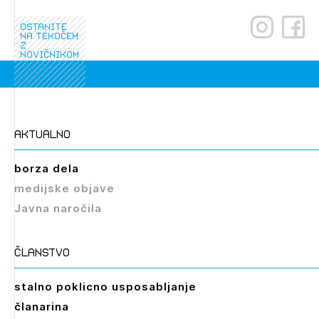
ostanite
na tekočem
z
novičnikom
Izbrana vsebina je namenjena le ZAPS
registriranim uporabnikom. Da lahko do nje
aktualno
dostopate, se je potrebno prijaviti.
borza dela
PRIJAVITE SE
REGISTRIRAJTE SE
medijske objave
Javna naročila
članstvo
stalno poklicno usposabljanje
članarina