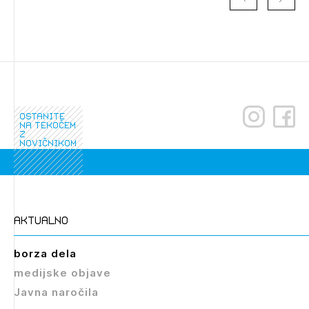
ostanite
na tekočem
z
novičnikom
Izbrana vsebina je namenjena le ZAPS
registriranim uporabnikom. Da lahko do nje
dostopate, se je potrebno prijaviti.
PRIJAVITE SE
REGISTRIRAJTE SE
aktualno
borza dela
medijske objave
Javna naročila