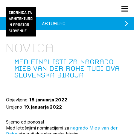
Aktualno
PRIJAVA
KONTAKT
Novica
1/1
1/2
Aktualno
Pozdravljeni
Prijava na novičnik
Med finalisti za nagrado
Mies van der Rohe tudi dva
Članstvo
slovenska biroja
Prijavite se s svojim ZAPS uporabniškim imenom in geslom.
Ostanite na tekočem z novicami in se naročite na
Praksa
Novičnike. Označite svojo izbiro.
Novičnike vam bomo pošiljali na vaš elektronski naslov.
O ZAPS
Objavljeno
18. januarja 2022
Urejeno
19. januarja 2022
Mesečni novičnik
Sijemo od ponosa!
Med letošnjimi nominacijami za
nagrado Mies van der
Novičnik izobraževanj
PRIJAVITE SE
Rohe
sta tudi dva slovenska biroja: