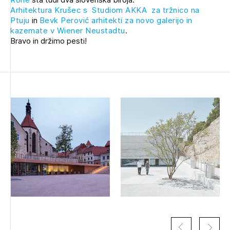
Novičnik natečajev
Arhitektura Krušec s Studiom AKKA za tržnico na
Ptuju
in
Bevk Perović arhitekti za novo galerijo in
Tedenski novičnik javnih naročil
kazemate v Wiener Neustadtu
.
Bravo in držimo pesti!
Dnevne medijske objave
POZABLJENO GESLO
REGISTRIRAJTE SE
NAPREJ