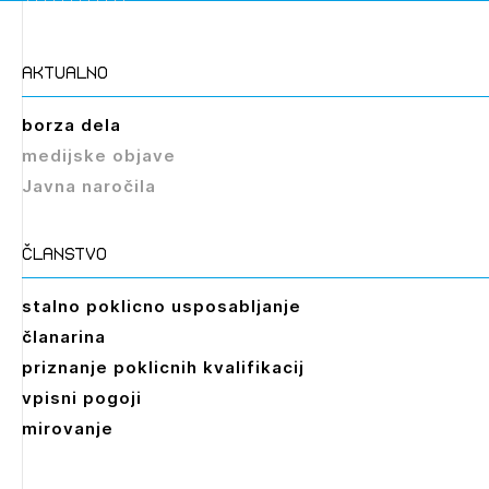
aktualno
borza dela
medijske objave
Javna naročila
članstvo
stalno poklicno usposabljanje
članarina
priznanje poklicnih kvalifikacij
vpisni pogoji
mirovanje