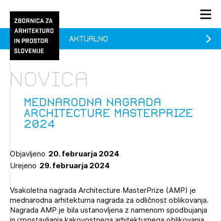
Aktualno
PRIJAVA
KONTAKT
Novica
1/1
1/2
Aktualno
Pozdravljeni
Prijava na novičnik
Mednarodna nagrada
Architecture Masterprize
Članstvo
2024
Prijavite se s svojim ZAPS uporabniškim imenom in geslom.
Ostanite na tekočem z novicami in se naročite na
Praksa
Novičnike. Označite svojo izbiro.
Objavljeno
20. februarja 2024
Novičnike vam bomo pošiljali na vaš elektronski naslov.
O ZAPS
Urejeno
29. februarja 2024
Vsakoletna nagrada Architecture MasterPrize (AMP) je
Mesečni novičnik
mednarodna arhitekturna nagrada za odličnost oblikovanja.
Nagrada AMP je bila ustanovljena z namenom spodbujanja
Novičnik izobraževanj
PRIJAVITE SE
in izpostavljanja kakovostnega arhitekturnega oblikovanja