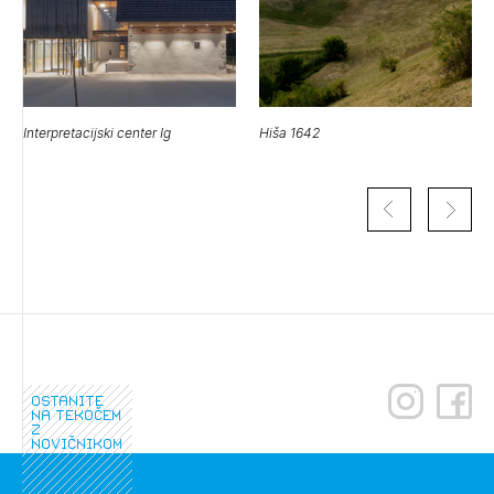
Interpretacijski center Ig
Hiša 1642
Izbrana vsebina je namenjena le ZAPS
registriranim uporabnikom. Da lahko do nje
ostanite
dostopate, se je potrebno prijaviti.
na tekočem
z
novičnikom
PRIJAVITE SE
REGISTRIRAJTE SE