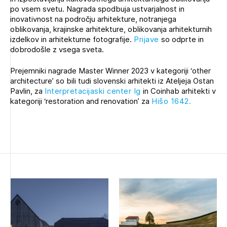
Novičnik natečajev
po vsem svetu. Nagrada spodbuja ustvarjalnost in
inovativnost na področju arhitekture, notranjega
Tedenski novičnik javnih naročil
oblikovanja, krajinske arhitekture, oblikovanja arhitekturnih
izdelkov in arhitekturne fotografije.
Prijave
so odprte in
Dnevne medijske objave
POZABLJENO GESLO
dobrodošle z vsega sveta.
REGISTRIRAJTE SE
Prejemniki nagrade Master Winner 2023 v kategoriji ‘other
architecture’ so bili tudi slovenski arhitekti iz Ateljeja Ostan
Pavlin, za
Interpretacijaski center Ig
in Coinhab arhitekti v
kategoriji ‘restoration and renovation’ za
Hišo 1642.
NAPREJ