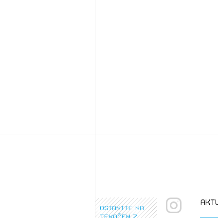
Osta
Po
Ozna
Novi
Prij
PRI
akt
ostanite na
tekočem z