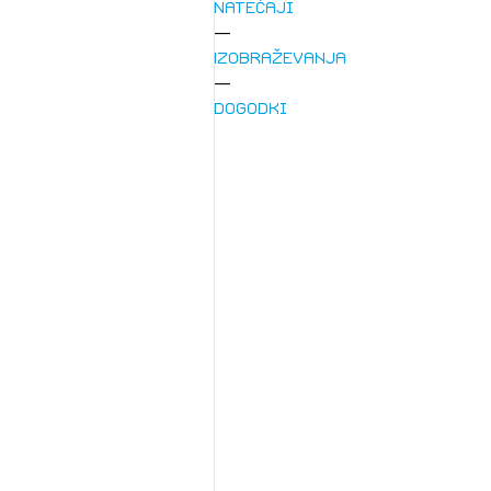
Natečaji
Izobraževanja
Dogodki
1/
Pr
1/