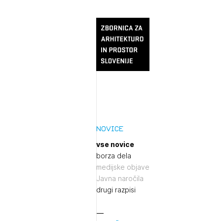
Novice
vse novice
borza dela
medijske objave
Javna naročila
drugi razpisi