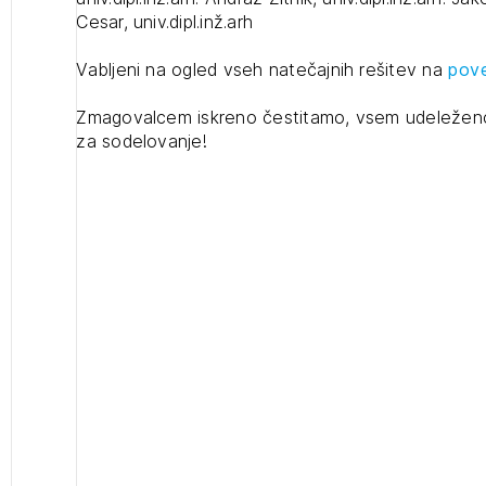
Cesar, univ.dipl.inž.arh
projek
Vabljeni na ogled vseh natečajnih rešitev na
pove
Stroko
Zmagovalcem iskreno čestitamo, vsem udeležen
za sodelovanje!
Za inv
Občins
urbani
2
ijava na novičnik
1