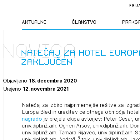
PRIJ
Aktualno
Članstvo
Praks
Novica
Novice
Člani ZAPS
Standa
natečaj za Hotel Europ
zaključen
Natečaji
Kandidati za
Pravil
člane
Objavljeno
18. decembra 2020
Izobraževanja
Zakon
Urejeno
12. novembra 2021
Kandidati za
izpit
Dogodki
Opravl
Natečaj za izbiro najprimernejše rešitve za izgra
dejavn
Europa Bled in ureditev celotnega območja hotel
nagrado
je prejela ekipa avtorjev: Peter Cesar, uni
univ.dipl.inž.arh. Ognen Arsov, univ.dipl.inž.arh. D
Sklepa
univ.dipl.inž.arh. Tamara Rijavec, univ.dipl.inž.arh. 
univ.dipl.inž.arh. Andraž Žitnik, univ.dipl.inž.arh. 