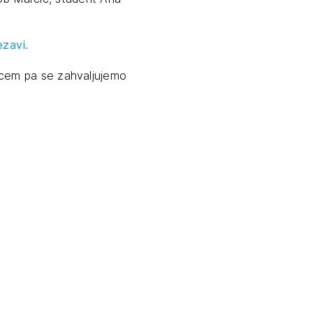
tiranje
zavi.
vna pomoč
cem pa se zahvaljujemo
estitorje
ki
sti