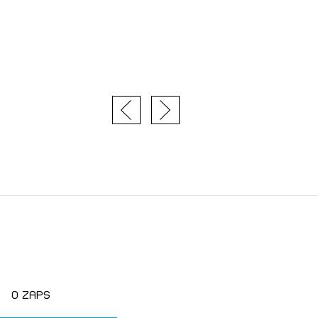
JTE SE
ESLO
E SE
O zaps