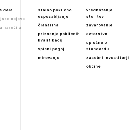
a dela
stalno poklicno
vrednotenje
usposabljanje
storitev
jske objave
članarina
zavarovanje
a naročila
priznanje poklicnih
avtorstvo
kvalifikacij
splošno o
vpisni pogoji
standardu
mirovanje
zasebni investitorji
občine