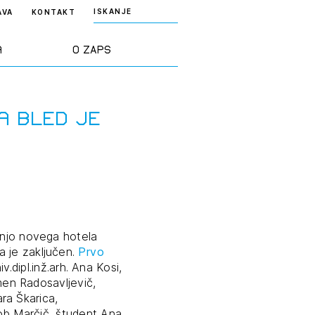
ISKANJE
AVA
KONTAKT
a
O ZAPS
rd ZAPS
Predstavitev
a Bled je
a stroke
Ekipa
odaja
Zlati svinčnik
janje
Projekti
dnjo novega hotela
osti
a je zaključen.
Prvo
v.dipl.inž.arh. Ana Kosi,
Knjižnica
omen Radosavljevič,
nje poslov
dokumentov
Sara Škarica,
Jakob Marčič, študent Ana