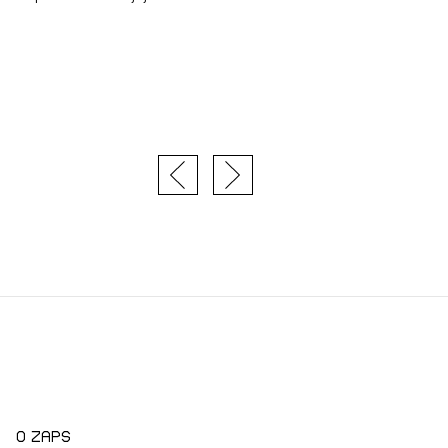
JTE SE
ESLO
E SE
O zaps