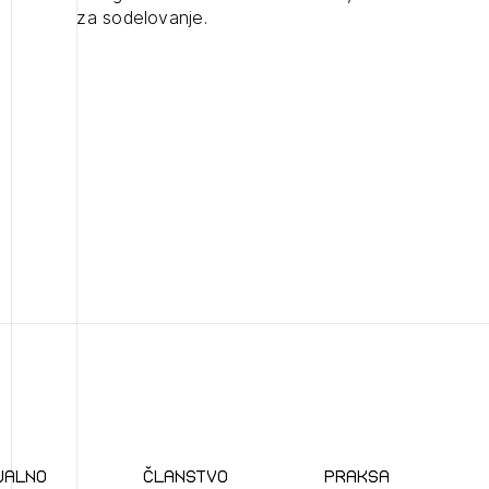
1
nite na tekočem z novicami in se naročite na Novičnike.
za sodelovanje.
zdravljeni
Izbrana vsebina je namenjena le ZAPS registriranim
čite svojo izbiro.
uporabnikom. Da lahko do nje dostopate, se je
čnike vam bomo pošiljali na vaš elektronski naslov.
potrebno prijaviti.
avite se s svojim ZAPS uporabniškim imenom in geslom.
PRIJAVITE SE
REGISTRIRA
Mesečni novičnik
Novičnik izobraževanj
Novičnik natečajev
POZABLJENO G
Tedenski novičnik javnih naročil
JAVITE SE
REGISTRIRAJT
Dnevne medijske objave
NAPREJ
ualno
članstvo
praksa