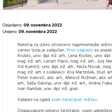
projek
Stroko
Objavljeno
09. novembra 2022
Urejeno
09. novembra 2022
Za inv
Natečaj za izbiro strokovno najprimernejše rešitve
center Izola je zaključen.
Prvo nagrado
so prejeli
Krušec, univ. dipl. inž. arh., Lena Krušec, univ. dipl
Občins
mag. inž. arh, Lenart Piano, mag. inž. arh., Jurij Nem
urbani
Vid Kurinčič, univ. dipl. inž. arh., Neža Novak, mag.
mag. inž. arh. s sodelavci: Ana Martinšek, štud. arh
Peter Vukovič, abs. arh., Matevž Rožman, abs. arh
arh., Saša Galonja, univ. dipl. inž. arh., Andrej Fojkar,
Ivan Ramšak, univ. dipl. inž. grad.
2
Vabljeni na ogled
vseh natečajnih rešitev
.
ijava na novičnik
Zmagovalcem iskreno čestitamo, vsem udeležen