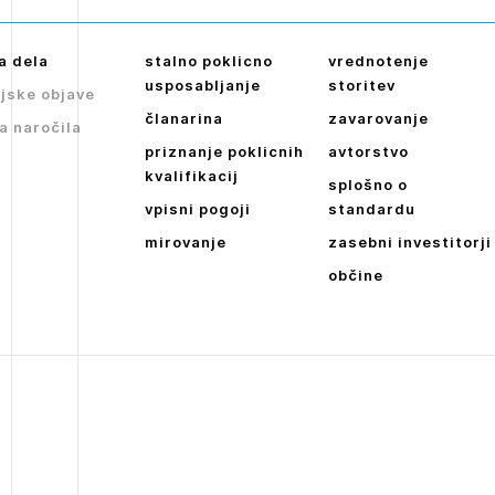
a dela
stalno poklicno
vrednotenje
usposabljanje
storitev
jske objave
članarina
zavarovanje
a naročila
priznanje poklicnih
avtorstvo
kvalifikacij
splošno o
vpisni pogoji
standardu
mirovanje
zasebni investitorji
občine