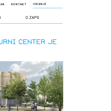
ISKANJE
AVA
KONTAKT
a
O ZAPS
rd ZAPS
Predstavitev
urni center je
a stroke
Ekipa
odaja
Zlati svinčnik
janje
Projekti
osti
Knjižnica
nje poslov
dokumentov