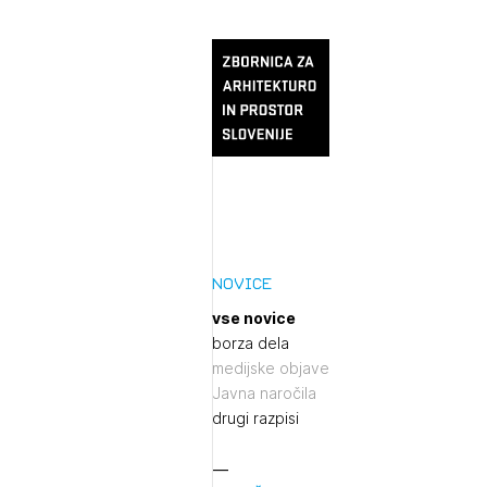
Novice
vse novice
borza dela
medijske objave
Javna naročila
drugi razpisi