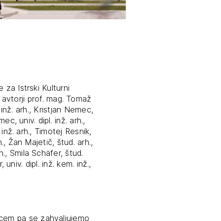
tiranje
vna pomoč
estitorje
 za Istrski Kulturni
 avtorji prof. mag. Tomaž
. inž. arh., Kristjan Nemec,
ki
ec, univ. dipl. inž. arh.,
sti
 inž. arh., Timotej Resnik,
., Žan Majetič, štud. arh.,
., Smila Schäfer, štud.
 univ. dipl. inž. kem. inž.,
cem pa se zahvaljujemo