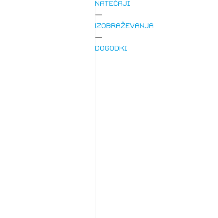
Natečaji
Izobraževanja
Dogodki
1/
Pr