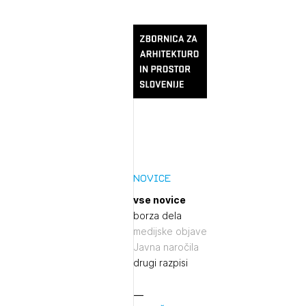
Novice
vse novice
borza dela
medijske objave
Javna naročila
drugi razpisi