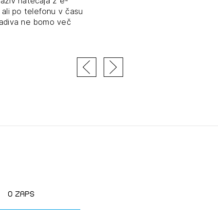
aziv natečaja z e-
ali po telefonu v času
tiranje
gradiva ne bomo več
vna pomoč
estitorje
ki
sti
JTE SE
O zaps
ESLO