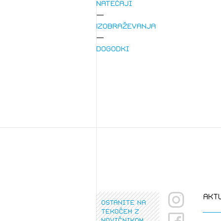
Natečaji
Izobraževanja
Dogodki
1/
Pr
1/
Osta
Po
Ozna
Novi
Prij
akt
ostanite na
tekočem z
novičnikom