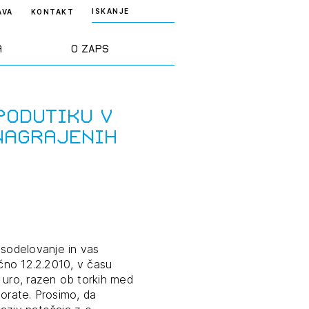
ISKANJE
AVA
KONTAKT
a
O ZAPS
rd ZAPS
Predstavitev
Podutiku v
nagrajenih
a stroke
Ekipa
odaja
Zlati svinčnik
janje
Projekti
osti
sodelovanje in vas
učno 12.2.2010, v času
Knjižnica
 uro, razen ob torkih med
nje poslov
dokumentov
borate. Prosimo, da