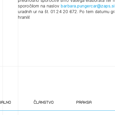
predhodno sporočite šifro vašega elaborata ter n
sporočilom na naslov
barbara.pungercar@zaps.si
projek
uradnih ur na št. 01 24 20 672. Po tem datumu 
hranili!
Stroko
2
Za inv
ijava na novičnik
1
nite na tekočem z novicami in se naročite na Novičnike.
Občins
zdravljeni
Izbrana vsebina je namenjena le ZAPS registriranim
čite svojo izbiro.
urbani
uporabnikom. Da lahko do nje dostopate, se je
čnike vam bomo pošiljali na vaš elektronski naslov.
potrebno prijaviti.
avite se s svojim ZAPS uporabniškim imenom in geslom.
PRIJAVITE SE
REGISTRIRA
Mesečni novičnik
Novičnik izobraževanj
ualno
članstvo
praksa
Novičnik natečajev
POZABLJENO G
Tedenski novičnik javnih naročil