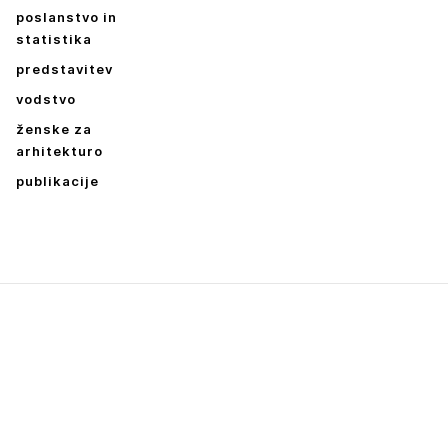
E SE
poslanstvo in
statistika
predstavitev
vodstvo
ženske za
arhitekturo
publikacije