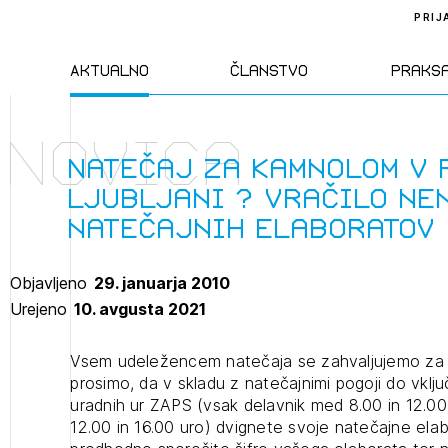
PRIJ
Aktualno
Članstvo
Praks
Novica
Novice
Člani ZAPS
Standa
Natečaj za Kamnolom v 
Ljubljani ? vračilo ne
Natečaji
Kandidati za
Pravil
natečajnih elaboratov
člane
Izobraževanja
Zakon
Objavljeno
29. januarja 2010
Kandidati za
Urejeno
10. avgusta 2021
izpit
Dogodki
Opravl
dejavn
Vsem udeležencem natečaja se zahvaljujemo za 
prosimo, da v skladu z natečajnimi pogoji do vklj
uradnih ur ZAPS (vsak delavnik med 8.00 in 12.00
Sklepa
12.00 in 16.00 uro) dvignete svoje natečajne ela