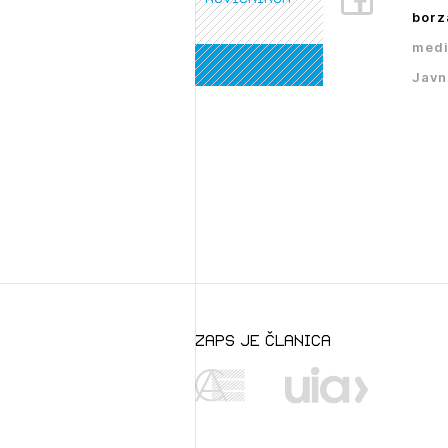
PRI
borz
medi
Javn
zaps je članica