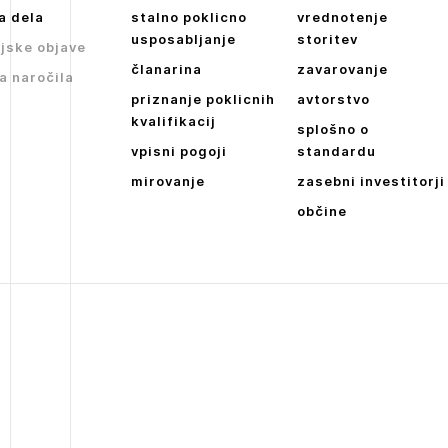
JAVITE SE
REGISTRIRAJT
a dela
stalno poklicno
vrednotenje
Dnevne medijske objave
usposabljanje
storitev
jske objave
NAPREJ
članarina
zavarovanje
a naročila
priznanje poklicnih
avtorstvo
kvalifikacij
splošno o
vpisni pogoji
standardu
mirovanje
zasebni investitorji
občine