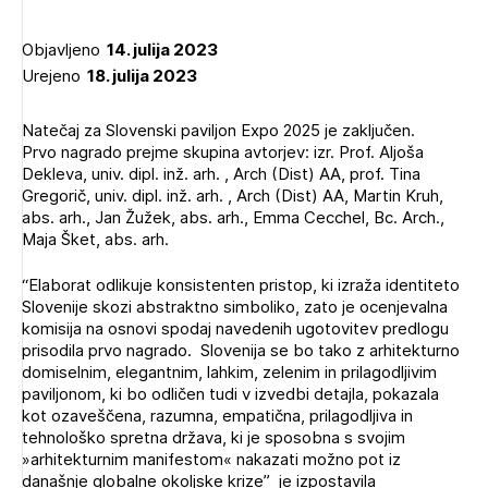
Novičnik natečajev
Objavljeno
14. julija 2023
Tedenski novičnik javnih naročil
Urejeno
18. julija 2023
Dnevne medijske objave
POZABLJENO GESLO
Natečaj za Slovenski paviljon Expo 2025 je zaključen.
REGISTRIRAJTE SE
Prvo nagrado prejme skupina avtorjev: izr. Prof. Aljoša
Dekleva, univ. dipl. inž. arh. , Arch (Dist) AA, prof. Tina
Gregorič, univ. dipl. inž. arh. , Arch (Dist) AA, Martin Kruh,
abs. arh., Jan Žužek, abs. arh., Emma Cecchel, Bc. Arch.,
NAPREJ
Maja Šket, abs. arh.
“Elaborat odlikuje konsistenten pristop, ki izraža identiteto
Slovenije skozi abstraktno simboliko, zato je ocenjevalna
komisija na osnovi spodaj navedenih ugotovitev predlogu
prisodila prvo nagrado. Slovenija se bo tako z arhitekturno
domiselnim, elegantnim, lahkim, zelenim in prilagodljivim
paviljonom, ki bo odličen tudi v izvedbi detajla, pokazala
kot ozaveščena, razumna, empatična, prilagodljiva in
tehnološko spretna država, ki je sposobna s svojim
»arhitekturnim manifestom« nakazati možno pot iz
današnje globalne okoljske krize” je izpostavila