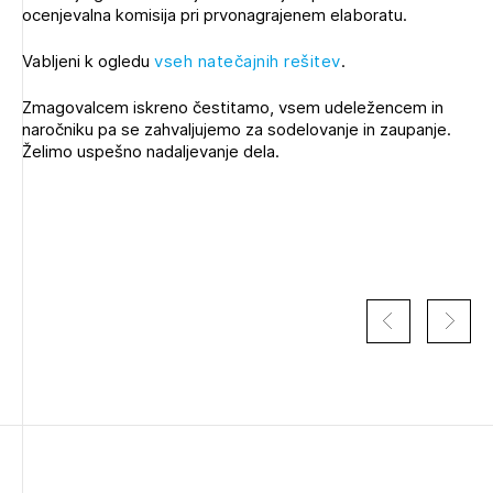
ocenjevalna komisija pri prvonagrajenem elaboratu.
Vabljeni k ogledu
vseh natečajnih rešitev
.
Zmagovalcem iskreno čestitamo, vsem udeležencem in
naročniku pa se zahvaljujemo za sodelovanje in zaupanje.
Želimo uspešno nadaljevanje dela.
Izbrana vsebina je namenjena le ZAPS
registriranim uporabnikom. Da lahko do nje
dostopate, se je potrebno prijaviti.