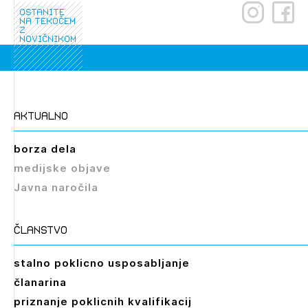
ostanite
PRIJAVITE SE
REGISTRIRAJTE SE
na tekočem
z
novičnikom
aktualno
borza dela
medijske objave
Javna naročila
članstvo
stalno poklicno usposabljanje
članarina
priznanje poklicnih kvalifikacij