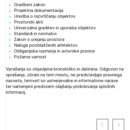
Gradbeni zakon
Novičnik natečajev
Projektna dokumentacija
Tedenski novičnik javnih naročil
Uredba o razvrščanju objektov
Prostorski akti
Dnevne medijske objave
POZABLJENO GESLO
Univerzalna graditev in uporaba objektov
Standardi in normativi
REGISTRIRAJTE SE
Zakon o urejanju prostora
Naloge pooblaščenih arhitektov
Obligacijska razmerja in avtorske pravice
Požarna varnost
NAPREJ
Vprašanja so objavljena kronološko in datirana. Odgovori na
vprašanja, zbrani na tem mestu, ne predstavljajo pravnega
nasveta, temveč so usmerjevalne in informativne narave
ter namenjeni predvsem olajšanju pridobivanja splošnih
informacij.