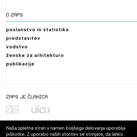
O zaps
poslanstvo in statistika
predstavitev
vodstvo
ženske za arhitekturo
publikacije
zaps je članica
Naša spletna stran v namen boljšega delovanja uporablja
piškotke. Z uporabo naših storitev se strinjate, da lahko