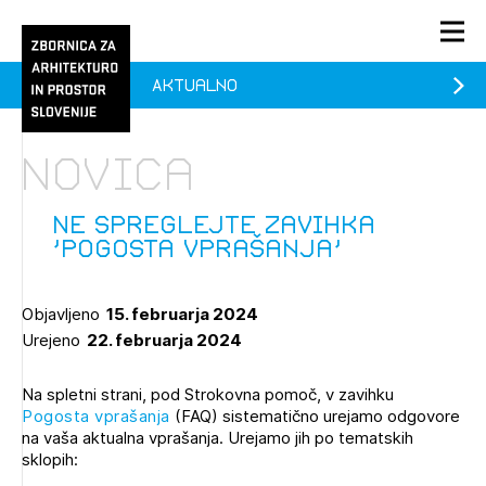
Aktualno
PRIJAVA
KONTAKT
Novica
1/1
1/2
Aktualno
Pozdravljeni
Prijava na novičnik
Ne spreglejte zavihka
'Pogosta vprašanja'
Članstvo
Prijavite se s svojim ZAPS uporabniškim imenom in geslom.
Ostanite na tekočem z novicami in se naročite na
Praksa
Objavljeno
15. februarja 2024
Novičnike. Označite svojo izbiro.
Urejeno
22. februarja 2024
Novičnike vam bomo pošiljali na vaš elektronski naslov.
O ZAPS
Na spletni strani, pod Strokovna pomoč, v zavihku
Pogosta vprašanja
(FAQ) sistematično urejamo odgovore
Mesečni novičnik
na vaša aktualna vprašanja. Urejamo jih po tematskih
sklopih:
Novičnik izobraževanj
PRIJAVITE SE