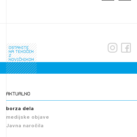
ostanite
na tekočem
z
novičnikom
Izbrana vsebina je namenjena le ZAPS
registriranim uporabnikom. Da lahko do nje
dostopate, se je potrebno prijaviti.
aktualno
PRIJAVITE SE
REGISTRIRAJTE SE
borza dela
medijske objave
Javna naročila