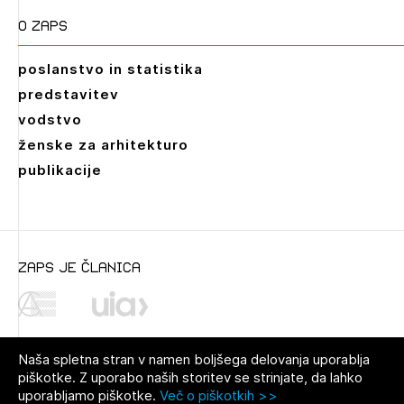
O zaps
poslanstvo in statistika
predstavitev
vodstvo
ženske za arhitekturo
publikacije
zaps je članica
Naša spletna stran v namen boljšega delovanja uporablja
piškotke. Z uporabo naših storitev se strinjate, da lahko
uporabljamo piškotke.
Več o piškotkih >>
© 2021 Zbornica za arhitekturo in
Pravno obvestilo
|
O avtorjih
|