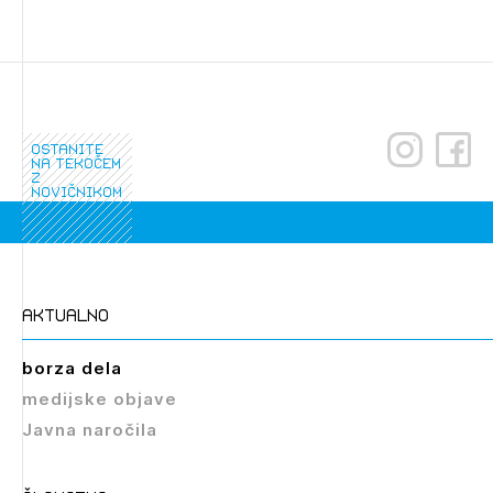
registriranim uporabnikom. Da lahko do nje
dostopate, se je potrebno prijaviti.
PRIJAVITE SE
REGISTRIRAJTE SE
ostanite
na tekočem
z
novičnikom
aktualno
borza dela
medijske objave
Javna naročila