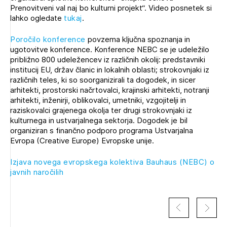
Prenovitveni val naj bo kulturni projekt“. Video posnetek si
lahko ogledate
tukaj
.
Poročilo konference
povzema ključna spoznanja in
ugotovitve konference. Konference NEBC se je udeležilo
približno 800 udeležencev iz različnih okolij: predstavniki
institucij EU, držav članic in lokalnih oblasti; strokovnjaki iz
različnih teles, ki so soorganizirali ta dogodek, in sicer
arhitekti, prostorski načrtovalci, krajinski arhitekti, notranji
arhitekti, inženirji, oblikovalci, umetniki, vzgojitelji in
raziskovalci grajenega okolja ter drugi strokovnjaki iz
kulturnega in ustvarjalnega sektorja. Dogodek je bil
organiziran s finančno podporo programa Ustvarjalna
Evropa (Creative Europe) Evropske unije.
Izjava novega evropskega kolektiva Bauhaus (NEBC) o
javnih naročilih
Izbrana vsebina je namenjena le ZAPS