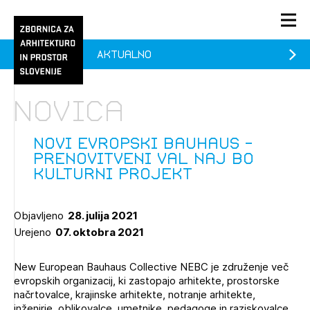
Aktualno
PRIJAVA
KONTAKT
Novica
1/1
1/2
Aktualno
Pozdravljeni
Prijava na novičnik
Novi evropski Bauhaus -
Prenovitveni val naj bo
Članstvo
kulturni projekt
Prijavite se s svojim ZAPS uporabniškim imenom in geslom.
Ostanite na tekočem z novicami in se naročite na
Praksa
Novičnike. Označite svojo izbiro.
Objavljeno
28. julija 2021
Novičnike vam bomo pošiljali na vaš elektronski naslov.
O ZAPS
Urejeno
07. oktobra 2021
New European Bauhaus Collective NEBC je združenje več
Mesečni novičnik
evropskih organizacij, ki zastopajo arhitekte, prostorske
načrtovalce, krajinske arhitekte, notranje arhitekte,
Novičnik izobraževanj
PRIJAVITE SE
inženirje, oblikovalce, umetnike, pedagoge in raziskovalce