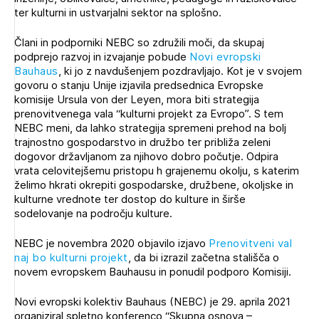
Novičnik natečajev
ter kulturni in ustvarjalni sektor na splošno.
Tedenski novičnik javnih naročil
Člani in podporniki NEBC so združili moči, da skupaj
podprejo razvoj in izvajanje pobude
Novi evropski
Dnevne medijske objave
POZABLJENO GESLO
Bauhaus
, ki jo z navdušenjem pozdravljajo. Kot je v svojem
govoru o stanju Unije izjavila predsednica Evropske
REGISTRIRAJTE SE
komisije Ursula von der Leyen, mora biti strategija
prenovitvenega vala “kulturni projekt za Evropo”. S tem
NEBC meni, da lahko strategija spremeni prehod na bolj
trajnostno gospodarstvo in družbo ter približa zeleni
NAPREJ
dogovor državljanom za njihovo dobro počutje. Odpira
vrata celovitejšemu pristopu h grajenemu okolju, s katerim
želimo hkrati okrepiti gospodarske, družbene, okoljske in
kulturne vrednote ter dostop do kulture in širše
sodelovanje na področju kulture.
NEBC je novembra 2020 objavilo izjavo
Prenovitveni val
naj bo kulturni projekt
, da bi izrazil začetna stališča o
novem evropskem Bauhausu in ponudil podporo Komisiji.
Novi evropski kolektiv Bauhaus (NEBC) je 29. aprila 2021
organiziral spletno konferenco “Skupna osnova –