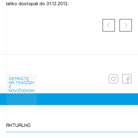
lahko dostopali do 31.12.2012.
ostanite
na tekočem
Izbrana vsebina je namenjena le ZAPS
z
registriranim uporabnikom. Da lahko do nje
novičnikom
dostopate, se je potrebno prijaviti.
PRIJAVITE SE
REGISTRIRAJTE SE
aktualno