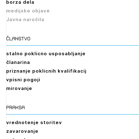
borza dela
medijske objave
Javna naročila
članstvo
stalno poklicno usposabljanje
članarina
priznanje poklicnih kvalifikacij
vpisni pogoji
mirovanje
praksa
vrednotenje storitev
zavarovanje