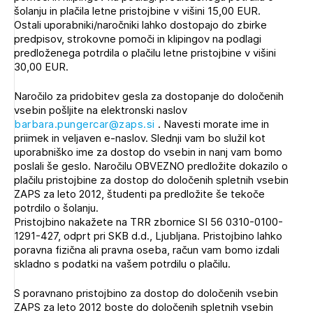
šolanju in plačila letne pristojbine v višini 15,00 EUR.
Novičnik natečajev
Ostali uporabniki/naročniki lahko dostopajo do zbirke
Tedenski novičnik javnih naročil
predpisov, strokovne pomoči in klipingov na podlagi
predloženega potrdila o plačilu letne pristojbine v višini
Dnevne medijske objave
POZABLJENO GESLO
30,00 EUR.
REGISTRIRAJTE SE
Naročilo za pridobitev gesla za dostopanje do določenih
vsebin pošljite na elektronski naslov
barbara.pungercar@zaps.si
. Navesti morate ime in
priimek in veljaven e-naslov. Slednji vam bo služil kot
NAPREJ
uporabniško ime za dostop do vsebin in nanj vam bomo
poslali še geslo. Naročilu OBVEZNO predložite dokazilo o
plačilu pristojbine za dostop do določenih spletnih vsebin
ZAPS za leto 2012, študenti pa predložite še tekoče
potrdilo o šolanju.
Pristojbino nakažete na TRR zbornice SI 56 0310-0100-
1291-427, odprt pri SKB d.d., Ljubljana. Pristojbino lahko
poravna fizična ali pravna oseba, račun vam bomo izdali
skladno s podatki na vašem potrdilu o plačilu.
S poravnano pristojbino za dostop do določenih vsebin
ZAPS za leto 2012 boste do določenih spletnih vsebin