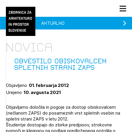
Aktualno
PRIJAVA
KONTAKT
Novica
1/1
1/2
Aktualno
Pozdravljeni
Prijava na novičnik
Obvestilo obiskovalcem
spletnih strani ZAPS
Članstvo
Prijavite se s svojim ZAPS uporabniškim imenom in geslom.
Ostanite na tekočem z novicami in se naročite na
Praksa
Objavljeno
01. februarja 2012
Novičnike. Označite svojo izbiro.
Urejeno
10. avgusta 2021
Novičnike vam bomo pošiljali na vaš elektronski naslov.
O ZAPS
Objavljamo določila in pogoje za dostop obiskovalcem
(nečlanom ZAPS) do posameznih vrst spletnih vsebin na
Mesečni novičnik
spletni strani ZAPS v letu 2012.
Študentje dostopajo do zbirke predpisov, strokovne
Novičnik izobraževanj
pomoči in klipingov na podlagi predloženega potrdila o
PRIJAVITE SE