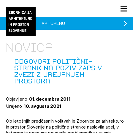
Aktualno
PRIJAVA
KONTAKT
Novica
1/1
1/2
Aktualno
Pozdravljeni
Prijava na novičnik
Odgovori političnih
strank na poziv ZAPS v
Članstvo
zvezi z urejanjem
prostora
Prijavite se s svojim ZAPS uporabniškim imenom in geslom.
Ostanite na tekočem z novicami in se naročite na
Praksa
Novičnike. Označite svojo izbiro.
Novičnike vam bomo pošiljali na vaš elektronski naslov.
O ZAPS
Objavljeno
01. decembra 2011
Urejeno
10. avgusta 2021
Mesečni novičnik
Ob letošnjih predčasnih volitvah je Zbornica za arhitekturo
in prostor Slovenije na politične stranke naslovila apel, v
Novičnik izobraževanj
PRIJAVITE SE
katerem je ponovno poudarila problematiko urejanja