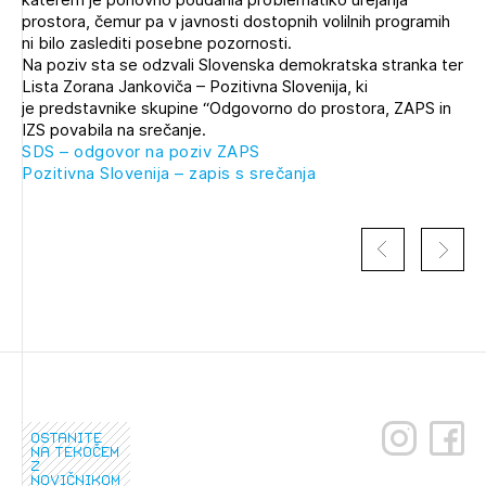
Novičnik natečajev
prostora, čemur pa v javnosti dostopnih volilnih programih
ni bilo zaslediti posebne pozornosti.
Tedenski novičnik javnih naročil
Na poziv sta se odzvali Slovenska demokratska stranka ter
Lista Zorana Jankoviča – Pozitivna Slovenija, ki
Dnevne medijske objave
POZABLJENO GESLO
je predstavnike skupine “Odgovorno do prostora, ZAPS in
IZS povabila na srečanje.
REGISTRIRAJTE SE
SDS – odgovor na poziv ZAPS
Pozitivna Slovenija – zapis s srečanja
NAPREJ
ostanite
na tekočem
z
novičnikom