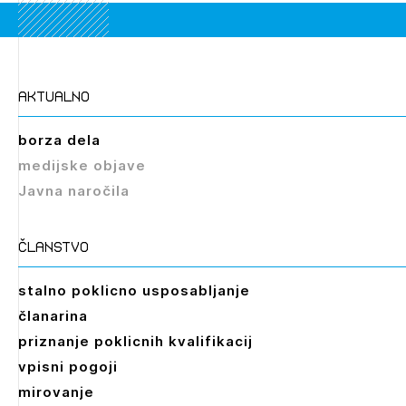
aktualno
Izbrana vsebina je namenjena le ZAPS
registriranim uporabnikom. Da lahko do nje
borza dela
dostopate, se je potrebno prijaviti.
medijske objave
Javna naročila
PRIJAVITE SE
REGISTRIRAJTE SE
članstvo
stalno poklicno usposabljanje
članarina
priznanje poklicnih kvalifikacij
vpisni pogoji
mirovanje