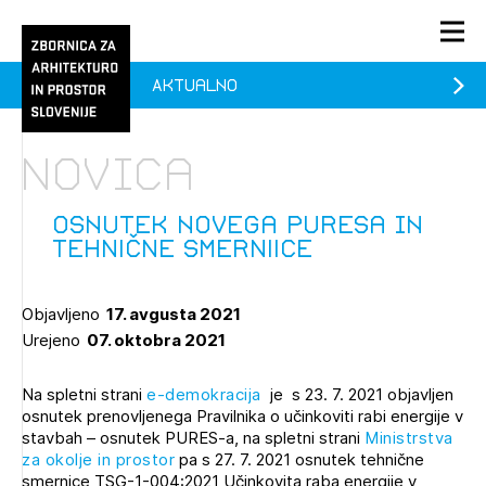
Aktualno
PRIJAVA
KONTAKT
Novica
1/1
1/2
Aktualno
Pozdravljeni
Prijava na novičnik
Osnutek novega PURESa in
TEHNIČNE SMERNIICE
Članstvo
Prijavite se s svojim ZAPS uporabniškim imenom in geslom.
Ostanite na tekočem z novicami in se naročite na
Praksa
Objavljeno
17. avgusta 2021
Novičnike. Označite svojo izbiro.
Urejeno
07. oktobra 2021
Novičnike vam bomo pošiljali na vaš elektronski naslov.
O ZAPS
Na spletni strani
e-demokracija
je s 23. 7. 2021 objavljen
osnutek prenovljenega Pravilnika o učinkoviti rabi energije v
Mesečni novičnik
stavbah – osnutek PURES-a, na spletni strani
Ministrstva
za okolje in prostor
pa s 27. 7. 2021 osnutek tehnične
Novičnik izobraževanj
smernice TSG-1-004:2021 Učinkovita raba energije v
PRIJAVITE SE