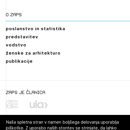
O zaps
poslanstvo in statistika
predstavitev
vodstvo
ženske za arhitekturo
publikacije
zaps je članica
Naša spletna stran v namen boljšega delovanja uporablja
piškotke. Z uporabo naših storitev se strinjate, da lahko