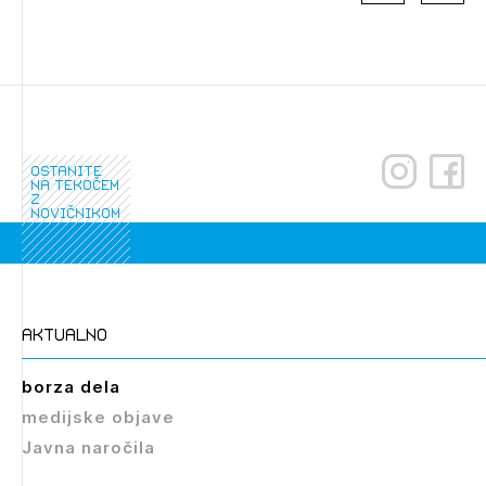
ostanite
na tekočem
z
novičnikom
Izbrana vsebina je namenjena le ZAPS
registriranim uporabnikom. Da lahko do nje
dostopate, se je potrebno prijaviti.
aktualno
PRIJAVITE SE
REGISTRIRAJTE SE
borza dela
medijske objave
Javna naročila