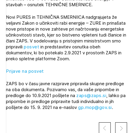
stavbah – osnutek TEHNIČNE SMERNICE.
Novičnik natečajev
Tedenski novičnik javnih naročil
Novi PURES in TEHNIČNA SMERNIICA nadgrajujeta že
veljavni Zakon o učinkoviti rabi energije – ZURE in prinašata
Dnevne medijske objave
POZABLJENO GESLO
nove pristope in nove zahteve pri načrtovanju energetske
učinkovitosti stavb, kjer so bistveno vpleteni tudi članice in
REGISTRIRAJTE SE
člani ZAPS. V sodelovanju s pristojnim ministrstvom smo
pripravili
posvet
in predstavitev osnutka obeh
dokumentov, ki bo potekalo 2.9.2021 v prostorih ZAPS in
preko spletne platforme Zoom.
NAPREJ
Prijave na posvet
ZAPS bo v času javne razprave pripravila skupne predloge
na oba dokumenta. Pozivamo vas, da vaše pripombe in
predloge do 10.9.2021 pošljete na
zaps@zaps.si
, lahko pa
pripombe in predloge pripravite tudi individualno in jih
pošljete do 15. 9. 2021 na e-naslov
gp.mop@gov.si
.