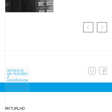
Izbrana vsebina je namenjena le ZAPS
registriranim uporabnikom. Da lahko do nje
dostopate, se je potrebno prijaviti.
PRIJAVITE SE
REGISTRIRAJTE SE
ostanite
na tekočem
z
novičnikom
aktualno