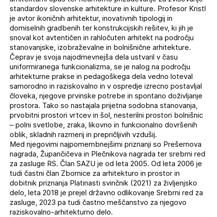
Novičnik natečajev
standardov slovenske arhitekture in kulture. Profesor Kristl
je avtor ikoničnih arhitektur, inovativnih tipologij in
Tedenski novičnik javnih naročil
domiselnih gradbenih ter konstrukcijskih rešitev, ki jih je
snoval kot avtentičen in rahločuten arhitekt na področju
Dnevne medijske objave
POZABLJENO GESLO
stanovanjske, izobraževalne in bolnišnične arhitekture.
Čeprav je svoja najodmevnejša dela ustvaril v času
REGISTRIRAJTE SE
uniformiranega funkcionalizma, se je nalog na področju
arhitekturne prakse in pedagoškega dela vedno loteval
samorodno in raziskovalno in v ospredje izrecno postavljal
človeka, njegove prvinske potrebe in spontano doživljanje
NAPREJ
prostora. Tako so nastajala prijetna sodobna stanovanja,
prvobitni prostori vrtcev in šol, nesterilni prostori bolnišnic
– polni svetlobe, zraka, likovno in funkcionalno dovršenih
oblik, skladnih razmerij in prepričljivih vzdušij.
Med njegovimi najpomembnejšimi priznanji so Prešernova
nagrada, Župančičeva in Plečnikova nagrada ter srebrni red
za zasluge RS. Član SAZU je od leta 2005. Od leta 2006 je
tudi častni član Zbornice za arhitekturo in prostor in
dobitnik priznanja Platinasti svinčnik (2021) za življenjsko
delo, leta 2018 je prejel državno odlikovanje Srebrni red za
zasluge, 2023 pa tudi častno meščanstvo za njegovo
raziskovalno-arhitekturno delo.