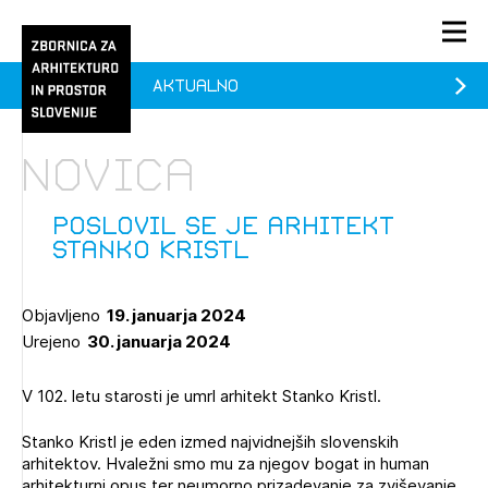
Aktualno
PRIJAVA
KONTAKT
Novica
1/1
1/2
Aktualno
Pozdravljeni
Prijava na novičnik
Poslovil se je arhitekt
Stanko Kristl
Članstvo
Prijavite se s svojim ZAPS uporabniškim imenom in geslom.
Ostanite na tekočem z novicami in se naročite na
Praksa
Objavljeno
19. januarja 2024
Novičnike. Označite svojo izbiro.
Urejeno
30. januarja 2024
Novičnike vam bomo pošiljali na vaš elektronski naslov.
O ZAPS
V 102. letu starosti je umrl arhitekt Stanko Kristl.
Mesečni novičnik
Stanko Kristl je eden izmed najvidnejših slovenskih
arhitektov. Hvaležni smo mu za njegov bogat in human
Novičnik izobraževanj
PRIJAVITE SE
arhitekturni opus ter neumorno prizadevanje za zviševanje