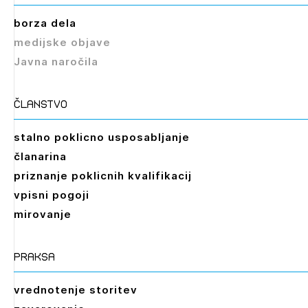
borza dela
medijske objave
Javna naročila
članstvo
stalno poklicno usposabljanje
članarina
priznanje poklicnih kvalifikacij
vpisni pogoji
mirovanje
praksa
vrednotenje storitev