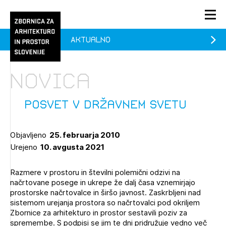
Aktualno
PRIJAVA
KONTAKT
Novica
1/1
1/2
Aktualno
Pozdravljeni
Prijava na novičnik
Posvet v Državnem svetu
Članstvo
Objavljeno
25. februarja 2010
Prijavite se s svojim ZAPS uporabniškim imenom in geslom.
Ostanite na tekočem z novicami in se naročite na
Praksa
Urejeno
10. avgusta 2021
Novičnike. Označite svojo izbiro.
Novičnike vam bomo pošiljali na vaš elektronski naslov.
O ZAPS
Razmere v prostoru in številni polemični odzivi na
načrtovane posege in ukrepe že dalj časa vznemirjajo
prostorske načrtovalce in širšo javnost. Zaskrbljeni nad
Mesečni novičnik
sistemom urejanja prostora so načrtovalci pod okriljem
Zbornice za arhitekturo in prostor sestavili poziv za
Novičnik izobraževanj
spremembe. S podpisi se jim te dni pridružuje vedno več
PRIJAVITE SE