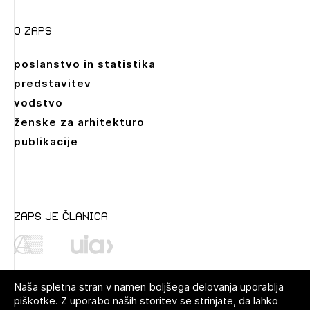
O zaps
poslanstvo in statistika
predstavitev
vodstvo
ženske za arhitekturo
publikacije
zaps je članica
Naša spletna stran v namen boljšega delovanja uporablja
piškotke. Z uporabo naših storitev se strinjate, da lahko