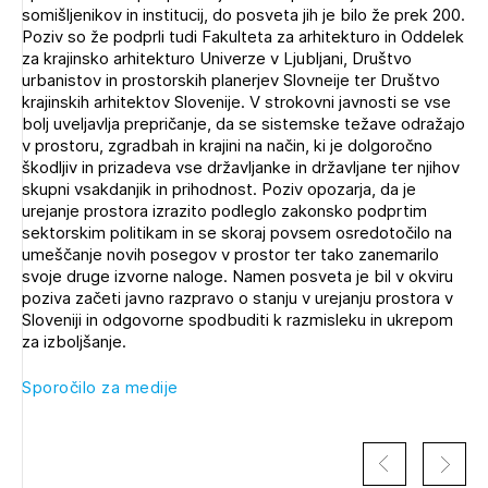
somišljenikov in institucij, do posveta jih je bilo že prek 200.
Novičnik natečajev
Poziv so že podprli tudi Fakulteta za arhitekturo in Oddelek
Tedenski novičnik javnih naročil
za krajinsko arhitekturo Univerze v Ljubljani, Društvo
urbanistov in prostorskih planerjev Slovneije ter Društvo
Dnevne medijske objave
POZABLJENO GESLO
krajinskih arhitektov Slovenije. V strokovni javnosti se vse
bolj uveljavlja prepričanje, da se sistemske težave odražajo
REGISTRIRAJTE SE
v prostoru, zgradbah in krajini na način, ki je dolgoročno
škodljiv in prizadeva vse državljanke in državljane ter njihov
skupni vsakdanjik in prihodnost. Poziv opozarja, da je
urejanje prostora izrazito podleglo zakonsko podprtim
NAPREJ
sektorskim politikam in se skoraj povsem osredotočilo na
umeščanje novih posegov v prostor ter tako zanemarilo
svoje druge izvorne naloge. Namen posveta je bil v okviru
poziva začeti javno razpravo o stanju v urejanju prostora v
Sloveniji in odgovorne spodbuditi k razmisleku in ukrepom
za izboljšanje.
Sporočilo za medije