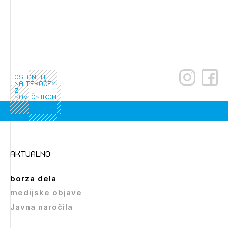
ostanite
na tekočem
z
novičnikom
Izbrana vsebina je namenjena le ZAPS
registriranim uporabnikom. Da lahko do nje
dostopate, se je potrebno prijaviti.
aktualno
PRIJAVITE SE
REGISTRIRAJTE SE
borza dela
medijske objave
Javna naročila