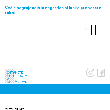
Več o nagrajencih in nagradah si lahko preberete
tukaj.
Izbrana vsebina je namenjena le ZAPS
ostanite
na tekočem
registriranim uporabnikom. Da lahko do nje
z
dostopate, se je potrebno prijaviti.
novičnikom
PRIJAVITE SE
REGISTRIRAJTE SE
aktualno