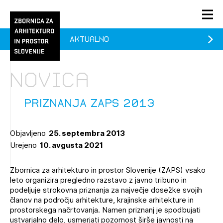
Aktualno
PRIJAVA
KONTAKT
Novica
1/1
1/2
Aktualno
Pozdravljeni
Prijava na novičnik
PRIZNANJA ZAPS 2013
Članstvo
Objavljeno
25. septembra 2013
Prijavite se s svojim ZAPS uporabniškim imenom in geslom.
Ostanite na tekočem z novicami in se naročite na
Praksa
Urejeno
10. avgusta 2021
Novičnike. Označite svojo izbiro.
Novičnike vam bomo pošiljali na vaš elektronski naslov.
O ZAPS
Zbornica za arhitekturo in prostor Slovenije (ZAPS) vsako
leto organizira pregledno razstavo z javno tribuno in
podeljuje strokovna priznanja za največje dosežke svojih
Mesečni novičnik
članov na področju arhitekture, krajinske arhitekture in
prostorskega načrtovanja. Namen priznanj je spodbujati
Novičnik izobraževanj
ustvarjalno delo, usmerjati pozornost širše javnosti na
PRIJAVITE SE