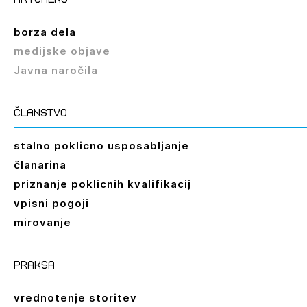
borza dela
medijske objave
Javna naročila
članstvo
stalno poklicno usposabljanje
članarina
priznanje poklicnih kvalifikacij
vpisni pogoji
mirovanje
praksa
vrednotenje storitev