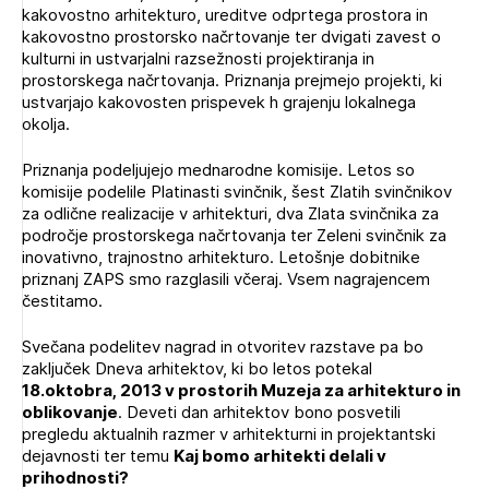
kakovostno arhitekturo, ureditve odprtega prostora in
Novičnik natečajev
kakovostno prostorsko načrtovanje ter dvigati zavest o
Tedenski novičnik javnih naročil
kulturni in ustvarjalni razsežnosti projektiranja in
prostorskega načrtovanja. Priznanja prejmejo projekti, ki
Dnevne medijske objave
POZABLJENO GESLO
ustvarjajo kakovosten prispevek h grajenju lokalnega
okolja.
REGISTRIRAJTE SE
Priznanja podeljujejo mednarodne komisije. Letos so
komisije podelile Platinasti svinčnik, šest Zlatih svinčnikov
za odlične realizacije v arhitekturi, dva Zlata svinčnika za
NAPREJ
področje prostorskega načrtovanja ter Zeleni svinčnik za
inovativno, trajnostno arhitekturo. Letošnje dobitnike
priznanj ZAPS smo razglasili včeraj. Vsem nagrajencem
čestitamo.
Svečana podelitev nagrad in otvoritev razstave pa bo
zaključek Dneva arhitektov, ki bo letos potekal
18.oktobra, 2013 v prostorih Muzeja za arhitekturo in
oblikovanje
. Deveti dan arhitektov bono posvetili
pregledu aktualnih razmer v arhitekturni in projektantski
dejavnosti ter temu
Kaj bomo arhitekti delali v
prihodnosti?