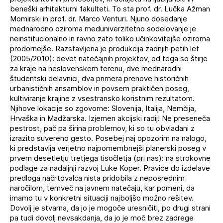
beneški arhitekturni fakulteti. To sta prof. dr. Lučka Ažman
Momirski in prof. dr. Marco Venturi. Njuno dosedanje
mednarodno oziroma meduniverzitetno sodelovanje je
neinstitucionalno in ravno zato toliko učinkovitejše oziroma
prodornejše. Razstavljena je produkcija zadnjih petih let
(2005/2010): devet natečajnih projektov, od tega so štirje
za kraje na neslovenskem terenu, dve mednarodni
študentski delavnici, dva primera prenove historičnih
urbanističnih ansamblov in povsem praktičen poseg,
kultiviranje krajine z vsestransko koristnim rezultatom.
Njihove lokacije so zgovorne: Slovenija, Italija, Nemčija,
Hrvaška in Madžarska. Izjemen akcijski radij! Ne preseneča
pestrost, pač pa širina problemov, ki so tu obvladani z
izrazito suvereno gesto. Posebej naj opozorim na nalogo,
ki predstavlja verjetno najpomembnejši planerski poseg v
prvem desetletju tretjega tisočletja (pri nas): na strokovne
podlage za nadaljnji razvoj Luke Koper. Pravice do izdelave
predloga načrtovalca nista pridobila z neposrednim
naročilom, temveč na javnem natečaju, kar pomeni, da
imamo tu v konkretni situaciji najboljšo možno rešitev.
Dovolj je stvarna, da jo je mogoče uresničiti, po drugi strani
pa tudi dovolj nevsakdanja, da jo je moč brez zadrege