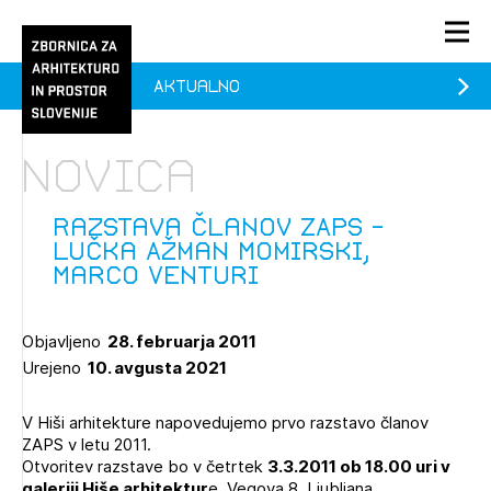
Aktualno
PRIJAVA
KONTAKT
Novica
1/1
1/2
Aktualno
Pozdravljeni
Prijava na novičnik
Razstava članov ZAPS -
Lučka Ažman Momirski,
Članstvo
Marco Venturi
Prijavite se s svojim ZAPS uporabniškim imenom in geslom.
Ostanite na tekočem z novicami in se naročite na
Praksa
Novičnike. Označite svojo izbiro.
Objavljeno
28. februarja 2011
Novičnike vam bomo pošiljali na vaš elektronski naslov.
O ZAPS
Urejeno
10. avgusta 2021
V Hiši arhitekture napovedujemo prvo razstavo članov
Mesečni novičnik
ZAPS v letu 2011.
Otvoritev razstave bo v četrtek
3.3.2011 ob 18.00 uri
v
Novičnik izobraževanj
PRIJAVITE SE
galeriji Hiše arhitektur
e, Vegova 8, Ljubljana.