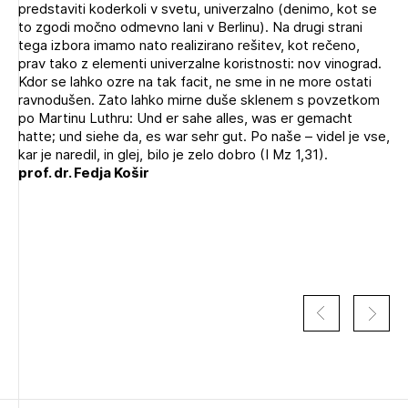
predstaviti koderkoli v svetu, univerzalno (denimo, kot se
to zgodi močno odmevno lani v Berlinu). Na drugi strani
tega izbora imamo nato realizirano rešitev, kot rečeno,
prav tako z elementi univerzalne koristnosti: nov vinograd.
Kdor se lahko ozre na tak facit, ne sme in ne more ostati
ravnodušen. Zato lahko mirne duše sklenem s povzetkom
po Martinu Luthru: Und er sahe alles, was er gemacht
hatte; und siehe da, es war sehr gut. Po naše – videl je vse,
kar je naredil, in glej, bilo je zelo dobro (I Mz 1,31).
Izbrana vsebina je namenjena le ZAPS
prof. dr. Fedja Košir
registriranim uporabnikom. Da lahko do nje
dostopate, se je potrebno prijaviti.
PRIJAVITE SE
REGISTRIRAJTE SE