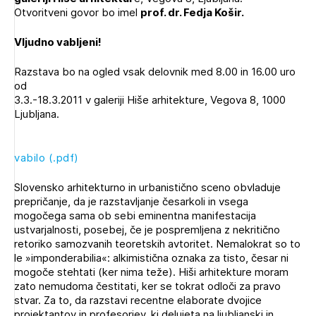
Novičnik natečajev
Otvoritveni govor bo imel
prof. dr. Fedja Košir.
Tedenski novičnik javnih naročil
Vljudno vabljeni!
Dnevne medijske objave
POZABLJENO GESLO
Razstava bo na ogled vsak delovnik med 8.00 in 16.00 uro
od
REGISTRIRAJTE SE
3.3.-18.3.2011 v galeriji Hiše arhitekture, Vegova 8, 1000
Ljubljana.
NAPREJ
vabilo (.pdf)
Slovensko arhitekturno in urbanistično sceno obvladuje
prepričanje, da je razstavljanje česarkoli in vsega
mogočega sama ob sebi eminentna manifestacija
ustvarjalnosti, posebej, če je pospremljena z nekritično
retoriko samozvanih teoretskih avtoritet. Nemalokrat so to
le »imponderabilia«: alkimistična oznaka za tisto, česar ni
mogoče stehtati (ker nima teže). Hiši arhitekture moram
zato nemudoma čestitati, ker se tokrat odloči za pravo
stvar. Za to, da razstavi recentne elaborate dvojice
projektantov in profesorjev, ki delujeta na ljubljanski in