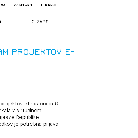
ISKANJE
AVA
KONTAKT
a
O ZAPS
rd ZAPS
Predstavitev
am projektov e-
a stroke
Ekipa
odaja
Zlati svinčnik
janje
Projekti
projektov eProstor« in 6.
osti
kala v virtualnem
uprave Republike
Knjižnica
dkov je potrebna prijava.
nje poslov
dokumentov