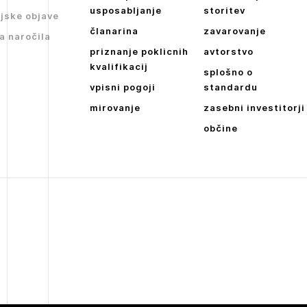
Dnevne medijske objave
usposabljanje
storitev
jske objave
članarina
zavarovanje
NAPREJ
a naročila
priznanje poklicnih
avtorstvo
kvalifikacij
splošno o
vpisni pogoji
standardu
mirovanje
zasebni investitorji
občine