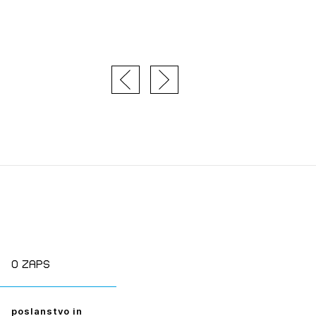
tiranje
vna pomoč
estitorje
ki
sti
JTE SE
O zaps
ESLO
poslanstvo in
E SE