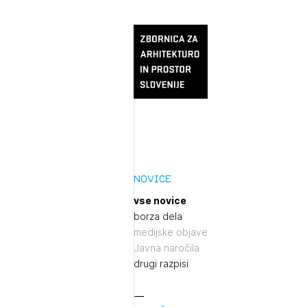
Novice
vse novice
borza dela
medijske objave
Javna naročila
drugi razpisi