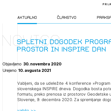
PRIJ
Aktualno
Članstvo
Praks
Novica
Novice
Člani ZAPS
Standa
spletni dogodek Progr
Prostor in Inspire dan
Natečaji
Kandidati za
Pravil
člane
Objavljeno
30. novembra 2020
Izobraževanja
Zakon
Urejeno
10. avgusta 2021
Kandidati za
izpit
Dogodki
Opravl
Vabljeni, da se udeležite 4. konference »Program 
dejavn
slovenskega INSPIRE dneva. Dogodka bosta pote
formatu, preko prenosa iz prostorov Geodetske 
Slovenije, 9. decembra 2020. Za spremljanje dogo
Sklepa
vabilo >>