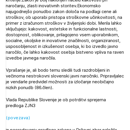
naročanju, zlasti inovativnih storitev.Ekonomsko
najugodnejšo ponudbo zakon določa na podlagi cene ali
stroškov, ob uporabi pristopa stroškovne učinkovitosti, na
primer z izračunom stroškov v življenjski dobi. Merila lahko
vključujejo: kakovost, estetske in funkcionalne lastnosti,
dostopnost, oblikovanje, prilagojeno vsem uporabnikom,
socialne, okoljske in inovativne značilnosti, organiziranost,
usposobljenost in izkušenost osebja, ki bo izvedlo javno
naročilo, če lahko kakovost osebja bistveno vpliva na raven
Izbrana vsebina je namenjena le ZAPS
izvedbe javnega naročila.
registriranim uporabnikom. Da lahko do nje
dostopate, se je potrebno prijaviti.
Vprašanje je, ali bodo temu sledili tudi razdrobljeni in
večinoma nestrokovni slovenski javni naročniki. Pripravljalec
je vendarle predvidel možnosti za izločanje neobičajno
PRIJAVITE SE
REGISTRIRAJTE SE
nizkih ponudb (86.člen).
Vlada Republike Slovenije je ob potrditvi sprejema
predloga ZJN3
(povezava)
in posredovanju predloga zakona v Državni zbor naložila