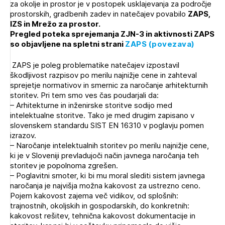
za okolje in prostor je v postopek usklajevanja za področje
prostorskih, gradbenih zadev in natečajev povabilo
ZAPS,
IZS in Mrežo za prostor.
Pregled poteka sprejemanja ZJN-3 in aktivnosti ZAPS
so objavljene na spletni strani
ZAPS (povezava)
ZAPS je poleg problematike natečajev izpostavil
škodljivost razpisov po merilu najnižje cene in zahteval
sprejetje normativov in smernic za naročanje arhitekturnih
storitev. Pri tem smo ves čas poudarjali da:
– Arhitekturne in inženirske storitve sodijo med
intelektualne storitve. Tako je med drugim zapisano v
slovenskem standardu SIST EN 16310 v poglavju pomen
izrazov.
– Naročanje intelektualnih storitev po merilu najnižje cene,
ki je v Sloveniji prevladujoči način javnega naročanja teh
storitev je popolnoma zgrešen.
– Poglavitni smoter, ki bi mu moral slediti sistem javnega
naročanja je najvišja možna kakovost za ustrezno ceno.
Pojem kakovost zajema več vidikov, od splošnih:
trajnostnih, okoljskih in gospodarskih, do konkretnih:
kakovost rešitev, tehnična kakovost dokumentacije in