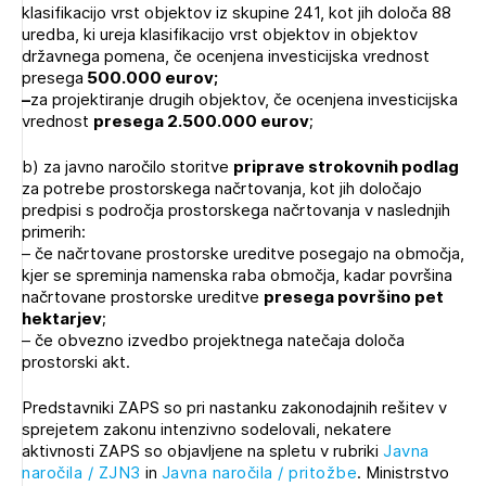
klasifikacijo vrst objektov iz skupine 241, kot jih določa 88
uredba, ki ureja klasifikacijo vrst objektov in objektov
državnega pomena, če ocenjena investicijska vrednost
presega
500.000 eurov;
–
za projektiranje drugih objektov, če ocenjena investicijska
vrednost
presega 2.500.000 eurov
;
b) za javno naročilo storitve
priprave strokovnih podlag
za potrebe prostorskega načrtovanja, kot jih določajo
predpisi s področja prostorskega načrtovanja v naslednjih
primerih:
– če načrtovane prostorske ureditve posegajo na območja,
kjer se spreminja namenska raba območja, kadar površina
načrtovane prostorske ureditve
presega površino pet
hektarjev
;
– če obvezno izvedbo projektnega natečaja določa
prostorski akt.
Predstavniki ZAPS so pri nastanku zakonodajnih rešitev v
sprejetem zakonu intenzivno sodelovali, nekatere
aktivnosti ZAPS so objavljene na spletu v rubriki
Javna
naročila / ZJN3
in
Javna naročila / pritožbe
. Ministrstvo