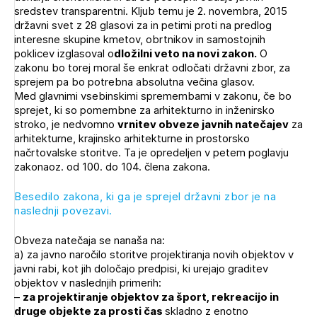
sredstev transparentni. Kljub temu je 2. novembra, 2015
Novičnik natečajev
državni svet z 28 glasovi za in petimi proti na predlog
Tedenski novičnik javnih naročil
interesne skupine kmetov, obrtnikov in samostojnih
poklicev izglasoval o
dložilni veto na novi zakon.
O
Dnevne medijske objave
POZABLJENO GESLO
zakonu bo torej moral še enkrat odločati državni zbor, za
sprejem pa bo potrebna absolutna večina glasov.
REGISTRIRAJTE SE
Med glavnimi vsebinskimi spremembami v zakonu, če bo
sprejet, ki so pomembne za arhitekturno in inženirsko
stroko, je nedvomno
vrnitev obveze javnih natečajev
za
arhitekturne, krajinsko arhitekturne in prostorsko
NAPREJ
načrtovalske storitve. Ta je opredeljen v petem poglavju
zakonaoz. od 100. do 104. člena zakona.
Besedilo zakona, ki ga je sprejel državni zbor je na
naslednji povezavi.
Obveza natečaja se nanaša na:
a) za javno naročilo storitve projektiranja novih objektov v
javni rabi, kot jih določajo predpisi, ki urejajo graditev
objektov v naslednjih primerih:
–
za projektiranje objektov za šport, rekreacijo in
druge objekte za prosti čas
skladno z enotno