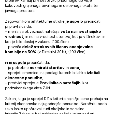
storitev, kar naj bi v seštevku pripomoglo do višje
kakovosti grajenega bivalnega in delovnega okolja ter
javnega prostora.
Zagovornikom arhitekturne stroke
je uspelo
prepričati
pripravljalca da:
– merila za obveznost natečaja
veže na investicijsko
vrednost,
in ne na vrednost storitve, kot je v Direktivi, in
kot je bilo doslej v zakonu (100.člen)
– poveča
delež strokovnih članov ocenjevalne
komisije na 50%
(v Direktivi 30%), (103.člen)
in
ni uspelo
prepričati da:
– je potrebno
normirati storitev in ceno,
– sprejeti smernice, na podlagi katerih bi lahko
izločali
ekscesne ponudbe
,
– predvidi sprejetje
Pravilnika o natečajih
, kot
podzakonskega akta ZJN.
Zakon, ki ga je sprejel DZ s kriterija najnižje cene prehaja na
kriterij ekonomsko najugodnejše ponudbe. Naročniki bodo
tako lahko upoštevali tudi okoljske in socialne
kriterije.Zakon je bolj naklonjen načelu kakovosti pri