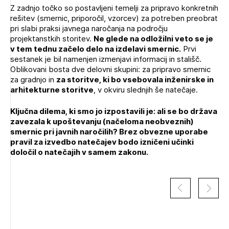
Z zadnjo točko so postavljeni temelji za pripravo konkretnih
rešitev (smernic, priporočil, vzorcev) za potreben preobrat
pri slabi praksi javnega naročanja na področju
projektanstkih storitev.
Ne glede na odložilni veto se je
v tem tednu začelo delo na izdelavi smernic.
Prvi
sestanek je bil namenjen izmenjavi informacij in stališč.
Oblikovani bosta dve delovni skupini: za pripravo smernic
za gradnjo in
za storitve, ki bo vsebovala inženirske in
arhitekturne storitve
, v okviru slednjih še natečaje.
Ključna dilema, ki smo jo izpostavili je: ali se bo država
zavezala k upoštevanju (načeloma neobveznih)
smernic pri javnih naročilih? Brez obvezne uporabe
pravil za izvedbo natečajev bodo izničeni učinki
določil o natečajih v samem zakonu.