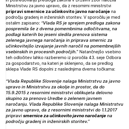
Ministrstvu za javno upravo, da z resornimi ministrstvi
pripravi smernice za učinkovito javno naročanje
na
področju gradenj in inženirskih storitev. V sporočilu je med
ostalim zapisano:
“Vlada RS je sprejem predloga zakona
pospremila še z dvema pomembnima odločitvama, na
podlagi katerih bo jeseni sledila prenova sistema
zelenega javnega naročanja in priprava smernic za
učinkovitejšo izvajanje javnih naročil na pomembnejših
vsebinskih in procesnih področjih.”
Natančnejšo vsebino
teh odločitev lahko razberemo iz poročila 43. seje Odbora
za gospodarstvo, na kateri je sklenjeno, da se predlog
sklepa Vlade RS dopolni z naslednjima dvema točkama:
“Vlada Republike Slovenije nalaga Ministrstvu za javno
upravo in Ministrstvu za okolje in prostor, da do
15.9.2015 z resornimi ministrstvi oblikujeta delovno
skupino za prenovo Uredbe o zelenem javnem
naročanju. Vlada Republike Slovenije nalaga Ministrstvu
za javno upravo, da z resornimi ministrstvi do 1.1.2017
pripravi
smernice za učinkovito javno naročanje
na
področju gradenj in inženirskih storitev.”