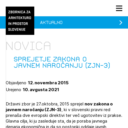
Aktualno
PRIJAVA
KONTAKT
Novica
1/1
1/2
Aktualno
Pozdravljeni
Prijava na novičnik
Sprejetje zakona o
javnem naročanju (ZJN-3)
Članstvo
Prijavite se s svojim ZAPS uporabniškim imenom in geslom.
Ostanite na tekočem z novicami in se naročite na
Praksa
Objavljeno
12. novembra 2015
Novičnike. Označite svojo izbiro.
Urejeno
10. avgusta 2021
Novičnike vam bomo pošiljali na vaš elektronski naslov.
O ZAPS
Državni zbor je 27.oktobra, 2015 sprejel
nov zakona o
javnem naročanju (ZJN-3)
, ki v slovenski pravni red
Mesečni novičnik
prenaša dve evropski direktivi ter več ugotovitev iz prakse.
Glavna cilja, ki ju zasleduje sta, da je poraba javnega
Novičnik izobraževanj
denarja ekonomična in da so postopki oddaje javnih
PRIJAVITE SE