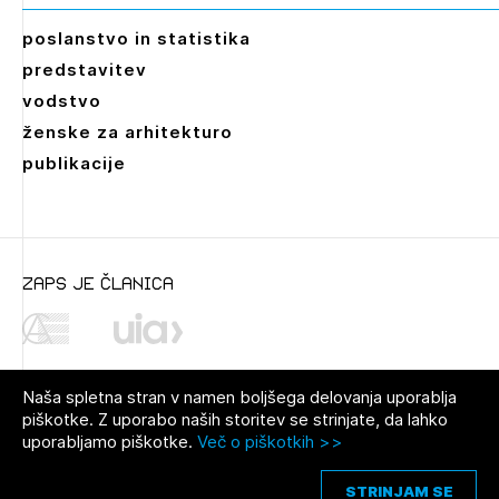
poslanstvo in statistika
predstavitev
vodstvo
ženske za arhitekturo
publikacije
zaps je članica
Naša spletna stran v namen boljšega delovanja uporablja
piškotke. Z uporabo naših storitev se strinjate, da lahko
uporabljamo piškotke.
Več o piškotkih >>
© 2021 Zbornica za arhitekturo in
Pravno obvestilo
|
O avtorjih
|
prostor Slovenije
Piškotki
STRINJAM SE