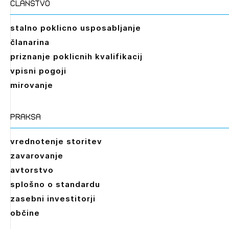
članstvo
registriranim uporabnikom. Da lahko do nje
dostopate, se je potrebno prijaviti.
stalno poklicno usposabljanje
PRIJAVITE SE
REGISTRIRAJTE SE
članarina
priznanje poklicnih kvalifikacij
vpisni pogoji
mirovanje
praksa
vrednotenje storitev
zavarovanje
avtorstvo
splošno o standardu
zasebni investitorji
občine