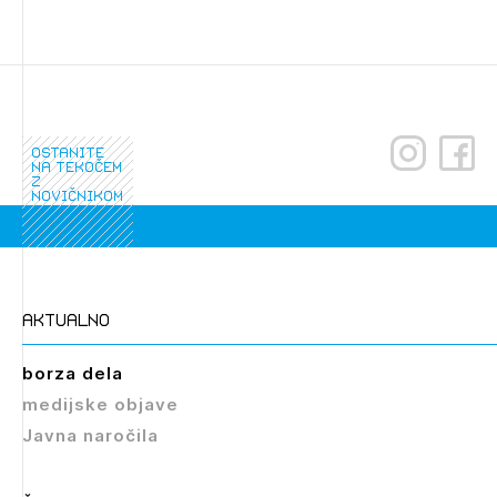
Novičnik natečajev
Tedenski novičnik javnih naročil
Dnevne medijske objave
POZABLJENO GESLO
REGISTRIRAJTE SE
ostanite
na tekočem
z
novičnikom
NAPREJ
aktualno
borza dela
medijske objave
Javna naročila
Izbrana vsebina je namenjena le ZAPS