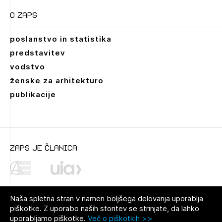
O zaps
poslanstvo in statistika
predstavitev
vodstvo
ženske za arhitekturo
publikacije
zaps je članica
Naša spletna stran v namen boljšega delovanja uporablja
piškotke. Z uporabo naših storitev se strinjate, da lahko
uporabljamo piškotke.
Več o piškotkih >>
© 2021 Zbornica za arhitekturo in
Pravno obvestilo
|
O avtorjih
|