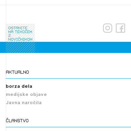
ostanite
na tekočem
z
novičnikom
Izbrana vsebina je namenjena le ZAPS
registriranim uporabnikom. Da lahko do nje
dostopate, se je potrebno prijaviti.
aktualno
PRIJAVITE SE
REGISTRIRAJTE SE
borza dela
medijske objave
Javna naročila
članstvo