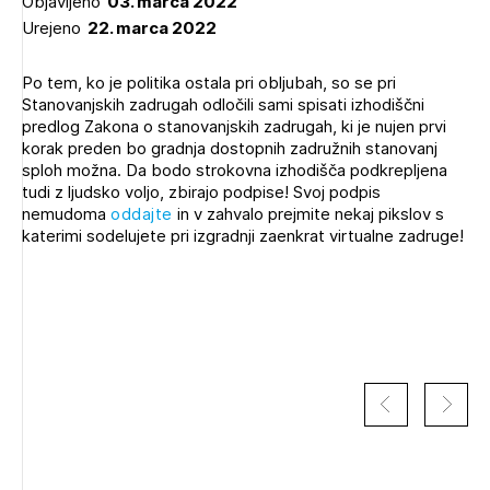
Objavljeno
03. marca 2022
Novičnik natečajev
Urejeno
22. marca 2022
Tedenski novičnik javnih naročil
Po tem, ko je politika ostala pri obljubah, so se pri
Dnevne medijske objave
POZABLJENO GESLO
Stanovanjskih zadrugah odločili sami spisati izhodiščni
predlog Zakona o stanovanjskih zadrugah, ki je nujen prvi
REGISTRIRAJTE SE
korak preden bo gradnja dostopnih zadružnih stanovanj
sploh možna. Da bodo strokovna izhodišča podkrepljena
tudi z ljudsko voljo, zbirajo podpise! Svoj podpis
nemudoma
oddajte
in v zahvalo prejmite nekaj pikslov s
NAPREJ
katerimi sodelujete pri izgradnji zaenkrat virtualne zadruge!