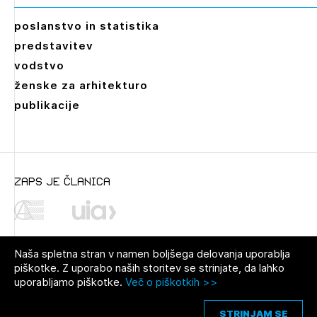
poslanstvo in statistika
predstavitev
vodstvo
ženske za arhitekturo
publikacije
zaps je članica
Naša spletna stran v namen boljšega delovanja uporablja
piškotke. Z uporabo naših storitev se strinjate, da lahko
uporabljamo piškotke.
Več o piškotkih >>
© 2021 Zbornica za arhitekturo in
Pravno obvestilo
|
O avtorjih
|
prostor Slovenije
Piškotki
STRINJAM SE