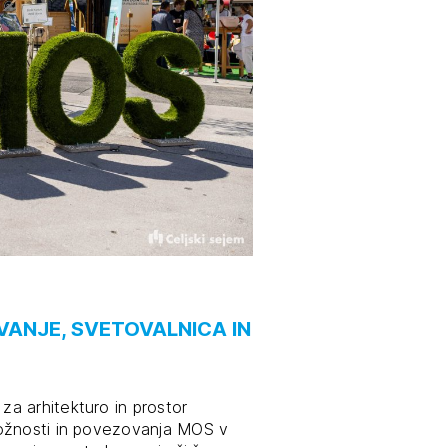
tiranje
vna pomoč
estitorje
ki
sti
VANJE, SVETOVALNICA IN
a arhitekturo in prostor
ložnosti in povezovanja MOS v