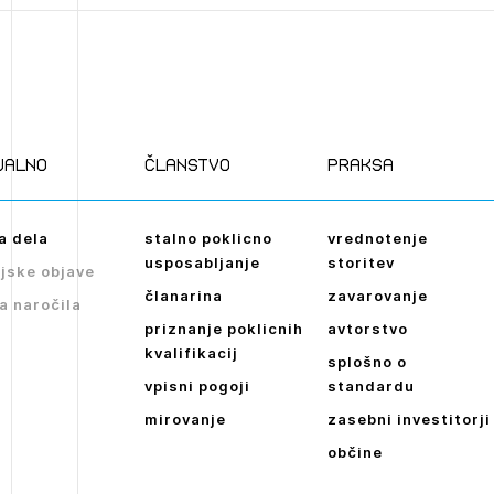
ualno
članstvo
praksa
a dela
stalno poklicno
vrednotenje
usposabljanje
storitev
jske objave
članarina
zavarovanje
a naročila
priznanje poklicnih
avtorstvo
kvalifikacij
splošno o
vpisni pogoji
standardu
mirovanje
zasebni investitorji
občine