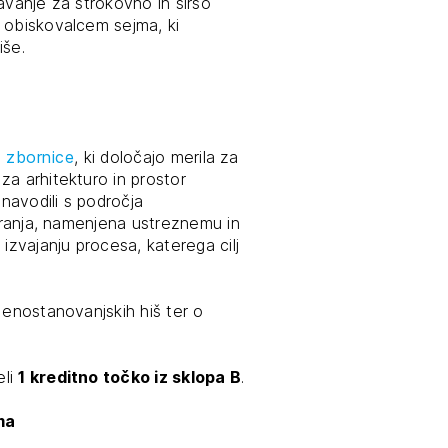
avanje za strokovno in širšo
 obiskovalcem sejma, ki
iše.
 zbornice
, ki določajo merila za
a arhitekturo in prostor
 navodili s področja
tiranja, namenjena ustreznemu in
izvajanju procesa, katerega cilj
 enostanovanjskih hiš ter o
eli
1 kreditno točko iz sklopa B
.
ma
JTE SE