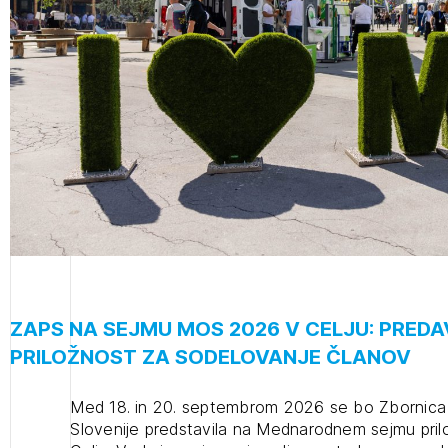
projek
Stroko
Za inv
Občins
urbani
ZAPS NA SEJMU MOS 2026 V CELJU: PREDA
PRILOŽNOST ZA SODELOVANJE ČLANOV
Med 18. in 20. septembrom 2026 se bo Zbornica z
Slovenije predstavila na Mednarodnem sejmu pri