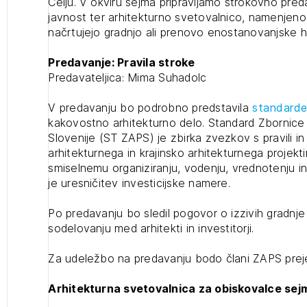
Celju. V okviru sejma pripravljamo strokovno pred
javnost ter arhitekturno svetovalnico, namenjeno
načrtujejo gradnjo ali prenovo enostanovanjske h
Predavanje: Pravila stroke
Predavateljica: Mima Suhadolc
V predavanju bo podrobno predstavila
standarde
kakovostno arhitekturno delo.
Standard Zbornice z
Slovenije (ST ZAPS) je zbirka zvezkov s pravili in
arhitekturnega in krajinsko arhitekturnega projek
smiselnemu organiziranju, vodenju, vrednotenju in 
2
je uresničitev investicijske namere.
ijava na novičnik
1
1
Po predavanju bo sledil pogovor o izzivih gradnje
ijava
nite na tekočem z novicami in se naročite na Novičnike.
zdravljeni
sodelovanju med arhitekti in investitorji.
Izbrana vsebina je namenjena le ZAPS registriranim
čite svojo izbiro.
uporabnikom. Da lahko do nje dostopate, se je
čnike vam bomo pošiljali na vaš elektronski naslov.
Za udeležbo na predavanju bodo člani ZAPS prej
potrebno prijaviti.
avite se s svojim ZAPS uporabniškim imenom in geslom.
Arhitekturna svetovalnica za obiskovalce sej
PRIJAVITE SE
REGISTRIRA
Mesečni novičnik