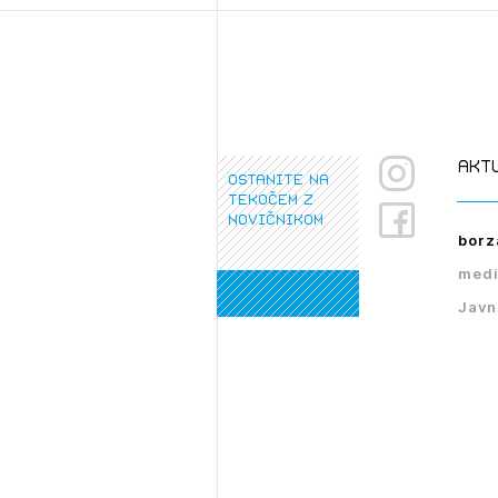
akt
ostanite na
tekočem z
novičnikom
borz
medi
Javn