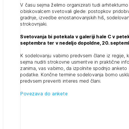
V času sejma želimo organizirati tudi arhitekturno
Novičnik izobraževanj
obiskovalcem svetovali glede: postopkov pridobiv
gradnje, izvedbe enostanovanjskih hiš, sodelovanj
Novičnik natečajev
POZABLJENO G
strokovnjaki.
Tedenski novičnik javnih naročil
JAVITE SE
REGISTRIRAJT
JAVITE SE
Svetovanja bi potekala v galeriji hale C v pete
Dnevne medijske objave
septembra ter v nedeljo dopoldne, 20. septem
NAPREJ
K sodelovanju vabimo predvsem člane iz regije, ki 
sejma nuditi strokovne usmeritve in praktične inf
zanima, vas vabimo, da izpolnite spodnjo anketo
podatke. Končne termine sodelovanja bomo uskla
predvsem preveriti interes med člani.
Povezava do ankete