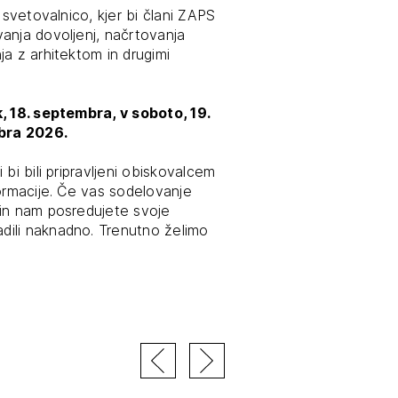
 svetovalnico, kjer bi člani ZAPS
anja dovoljenj, načrtovanja
a z arhitektom in drugimi
ESLO
E SE
k, 18. septembra, v soboto, 19.
bra 2026.
bi bili pripravljeni obiskovalcem
ormacije. Če vas sodelovanje
 in nam posredujete svoje
dili naknadno. Trenutno želimo