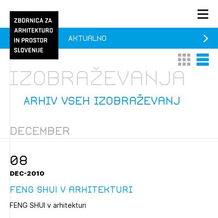
Aktualno
PRIJAVA
Thumbnail 
List V
KONTAKT
izobraževanja
1/1
1/2
Aktualno
Pozdravljeni
Prijava na novičnik
Arhiv vseh izobraževanj
Članstvo
December
Prijavite se s svojim ZAPS uporabniškim imenom in geslom.
Ostanite na tekočem z novicami in se naročite na
Praksa
Novičnike. Označite svojo izbiro.
Novičnike vam bomo pošiljali na vaš elektronski naslov.
08
O ZAPS
DEC-2010
FENG SHUI v arhitekturi
Mesečni novičnik
FENG SHUI v arhitekturi
Novičnik izobraževanj
PRIJAVITE SE