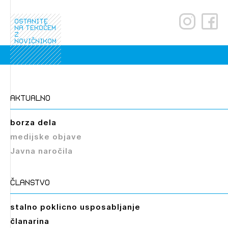
Novičnik natečajev
ostanite
Tedenski novičnik javnih naročil
na tekočem
z
Dnevne medijske objave
novičnikom
POZABLJENO GESLO
REGISTRIRAJTE SE
aktualno
NAPREJ
borza dela
medijske objave
Javna naročila
članstvo
Izbrana vsebina je namenjena le ZAPS
stalno poklicno usposabljanje
registriranim uporabnikom. Da lahko do nje
dostopate, se je potrebno prijaviti.
članarina