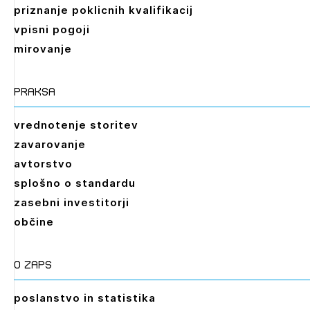
priznanje poklicnih kvalifikacij
PRIJAVITE SE
REGISTRIRAJTE SE
vpisni pogoji
mirovanje
praksa
vrednotenje storitev
zavarovanje
avtorstvo
splošno o standardu
zasebni investitorji
občine
O zaps
poslanstvo in statistika