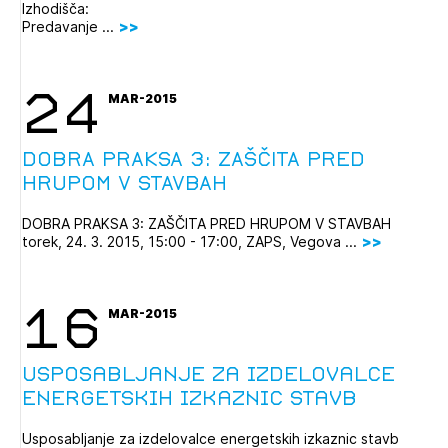
Izhodišča:
Predavanje ...
24
MAR-2015
DOBRA PRAKSA 3: ZAŠČITA PRED
HRUPOM V STAVBAH
DOBRA PRAKSA 3: ZAŠČITA PRED HRUPOM V STAVBAH
torek, 24. 3. 2015, 15:00 - 17:00, ZAPS, Vegova ...
16
MAR-2015
Usposabljanje za izdelovalce
Izbrana vsebina je namenjena le ZAPS
energetskih izkaznic stavb
registriranim uporabnikom. Da lahko do nje
dostopate, se je potrebno prijaviti.
Usposabljanje za izdelovalce energetskih izkaznic stavb