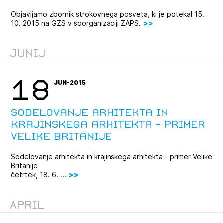
Novičnik natečajev
Objavljamo zbornik strokovnega posveta, ki je potekal 15.
10. 2015 na GZS v soorganizaciji ZAPS.
Tedenski novičnik javnih naročil
Dnevne medijske objave
POZABLJENO GESLO
Junij
REGISTRIRAJTE SE
18
JUN-2015
NAPREJ
Sodelovanje arhitekta in
krajinskega arhitekta - primer
Velike Britanije
Sodelovanje arhitekta in krajinskega arhitekta - primer Velike
Britanije
četrtek, 18. 6. ...
April