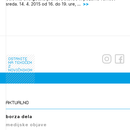
sreda. 14. 4. 2015 od 16. do 19. ure, ...
Novičnik natečajev
Tedenski novičnik javnih naročil
Dnevne medijske objave
POZABLJENO GESLO
REGISTRIRAJTE SE
NAPREJ
ostanite
na tekočem
z
novičnikom
aktualno
borza dela
medijske objave