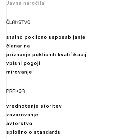
Javna naročila
Izbrana vsebina je namenjena le ZAPS
registriranim uporabnikom. Da lahko do nje
dostopate, se je potrebno prijaviti.
članstvo
PRIJAVITE SE
REGISTRIRAJTE SE
stalno poklicno usposabljanje
članarina
priznanje poklicnih kvalifikacij
vpisni pogoji
mirovanje
praksa
vrednotenje storitev
zavarovanje
avtorstvo
splošno o standardu