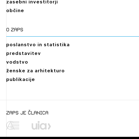
zasebni investitorji
občine
O zaps
poslanstvo in statistika
predstavitev
vodstvo
ženske za arhitekturo
publikacije
Leto
2026,
2025,
2024,
2023,
2022,
2021,
2020,
2019,
2018,
2017,
2016,
2015,
2014,
2013,
2012,
2011,
2010
zaps je članica
Mesec
Januar,
Februar,
Marec,
April,
Maj,
Junij,
Julij,