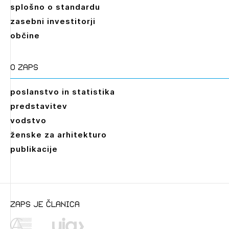
splošno o standardu
zasebni investitorji
občine
O zaps
poslanstvo in statistika
predstavitev
vodstvo
ženske za arhitekturo
publikacije
Leto
2026,
2025,
2024,
2023,
2022,
2021,
2020,
2019,
2018,
2017,
2016,
2015,
2014,
2013,
2012,
2011,
2010
zaps je članica