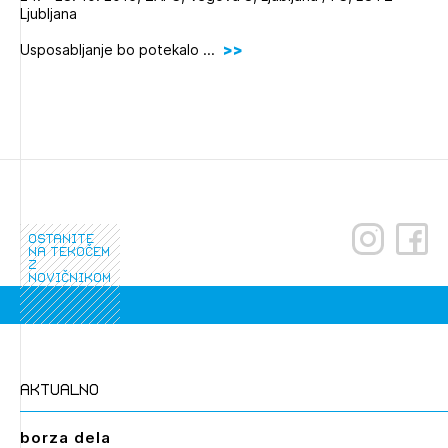
Ljubljana
Novičnik natečajev
Tedenski novičnik javnih naročil
Usposabljanje bo potekalo ...
Dnevne medijske objave
POZABLJENO GESLO
REGISTRIRAJTE SE
NAPREJ
ostanite
na tekočem
z
novičnikom
aktualno
borza dela