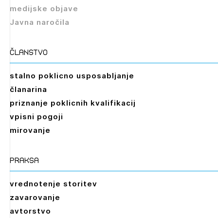
medijske objave
Izbrana vsebina je namenjena le ZAPS
Javna naročila
registriranim uporabnikom. Da lahko do nje
dostopate, se je potrebno prijaviti.
članstvo
PRIJAVITE SE
REGISTRIRAJTE SE
stalno poklicno usposabljanje
članarina
priznanje poklicnih kvalifikacij
vpisni pogoji
mirovanje
praksa
vrednotenje storitev
zavarovanje
avtorstvo